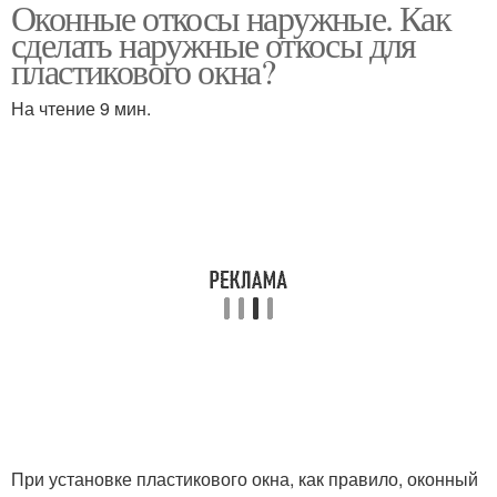
Оконные откосы наружные. Как
Откосы в кирпичном
Пластиковые окна
сделать наружные откосы для
доме
пластикового окна?
На чтение 9 мин.
Металлические откосы
Откосы для окон
Материал для откосов
Деревянные откосы
Материал для оконных
откосов
При установке пластикового окна, как правило, оконный