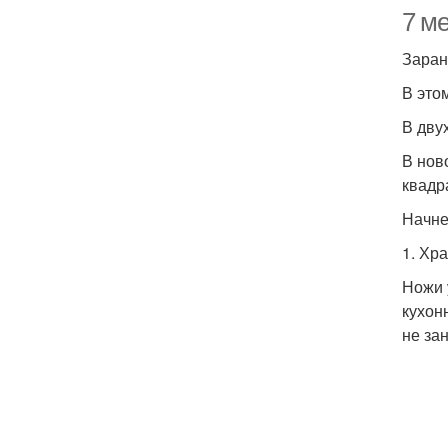
7 ме
Заран
В это
В дву
В нов
квадр
Начне
1. Хр
Ножи 
кухон
не за