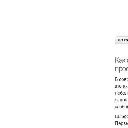
читат
Как 
про
В сов
это а
небол
основ
удобн
Выбор
Первы