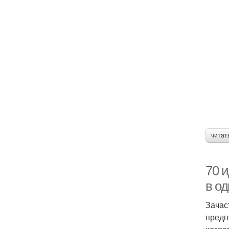
читат
70 
в о
Зачас
предп