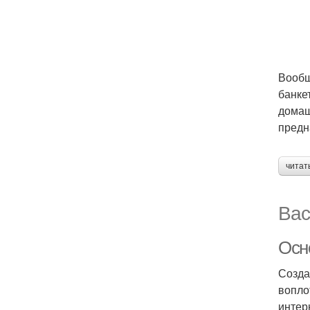
Вообщ
банке
домаш
предн
читат
Вас
Осн
Созда
вопло
интер