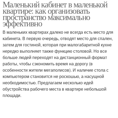
Маленький кабинет в маленькой
Атмосфера в
Мебель для маленького
квартире: как организовать
маленьком кабинете
кабинета
пространство максимально
эффективно
Многофункциональная
В маленьких квартирах далеко не всегда есть место для
Мебели для маленьких
мебель
кабинета. В первую очередь, отводят место для спален,
затем для гостиной, которая при малогабаритной кухне
нередко выполняет также функцию столовой. Но все
больше людей переходят на дистанционный формат
Кабинет для создания
Решения для мебели
работы, чтобы сэкономить время на дорогу (в
особенности жители мегаполисов). И наличие стола с
компьютером становится не роскошью, а насущной
необходимостью. Предлагаем несколько идей
обустройства рабочего места в квартире небольшой
площади.