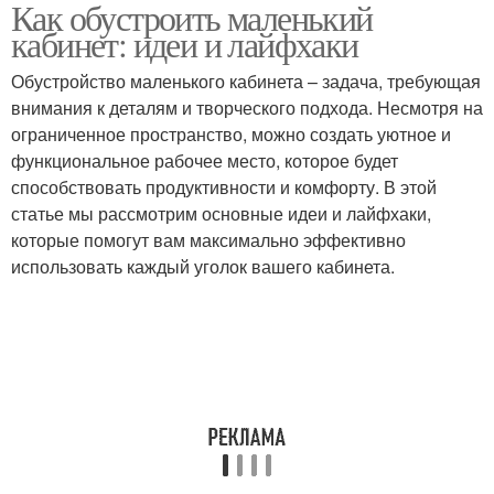
Как обустроить маленький
Место в маленьком
Товары в маленьком
кабинет: идеи и лайфхаки
кабинете
кабинете
Обустройство маленького кабинета – задача, требующая
внимания к деталям и творческого подхода. Несмотря на
ограниченное пространство, можно создать уютное и
Цветовая гамма
Кабинет в офисе
функциональное рабочее место, которое будет
способствовать продуктивности и комфорту. В этой
статье мы рассмотрим основные идеи и лайфхаки,
которые помогут вам максимально эффективно
Жалюзи в маленьком
Офисный кабинет
использовать каждый уголок вашего кабинета.
кабинете
Место в небольшом
Кабинет в доме
кабинете
Шкафы в маленьком