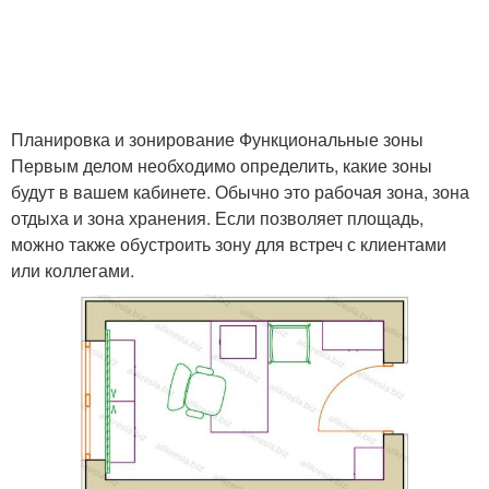
Кабинет в маленькой
кабинете
Атмосфера в
Мебели для маленького
маленьком кабинете
кабинета
Планировка и зонирование Функциональные зоны
Первым делом необходимо определить, какие зоны
будут в вашем кабинете. Обычно это рабочая зона, зона
отдыха и зона хранения. Если позволяет площадь,
можно также обустроить зону для встреч с клиентами
или коллегами.