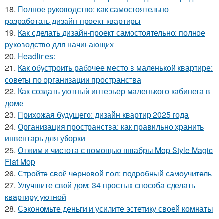
18.
Полное руководство: как самостоятельно
разработать дизайн-проект квартиры
19.
Как сделать дизайн-проект самостоятельно: полное
руководство для начинающих
20.
Headlines:
21.
Как обустроить рабочее место в маленькой квартире:
советы по организации пространства
22.
Как создать уютный интерьер маленького кабинета в
доме
23.
Прихожая будущего: дизайн квартир 2025 года
24.
Организация пространства: как правильно хранить
инвентарь для уборки
25.
Отжим и чистота с помощью швабры Mop Style Magic
Flat Mop
26.
Стройте свой черновой пол: подробный самоучитель
27.
Улучшите свой дом: 34 простых способа сделать
квартиру уютной
28.
Сэкономьте деньги и усилите эстетику своей комнаты