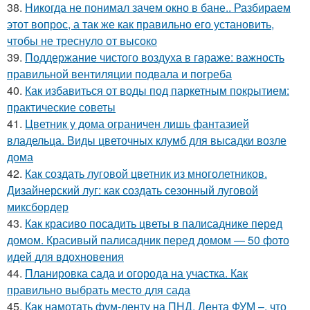
38.
Никогда не понимал зачем окно в бане.. Разбираем
этот вопрос, а так же как правильно его установить,
чтобы не треснуло от высоко
39.
Поддержание чистого воздуха в гараже: важность
правильной вентиляции подвала и погреба
40.
Как избавиться от воды под паркетным покрытием:
практические советы
41.
Цветник у дома ограничен лишь фантазией
владельца. Виды цветочных клумб для высадки возле
дома
42.
Как создать луговой цветник из многолетников.
Дизайнерский луг: как создать сезонный луговой
миксбордер
43.
Как красиво посадить цветы в палисаднике перед
домом. Красивый палисадник перед домом — 50 фото
идей для вдохновения
44.
Планировка сада и огорода на участка. Как
правильно выбрать место для сада
45.
Как намотать фум-ленту на ПНД. Лента ФУМ –, что