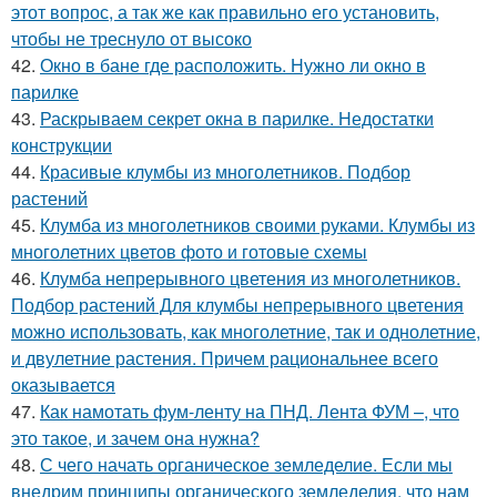
этот вопрос, а так же как правильно его установить,
чтобы не треснуло от высоко
42.
Окно в бане где расположить. Нужно ли окно в
парилке
43.
Раскрываем секрет окна в парилке. Недостатки
конструкции
44.
Красивые клумбы из многолетников. Подбор
растений
45.
Клумба из многолетников своими руками. Клумбы из
многолетних цветов фото и готовые схемы
46.
Клумба непрерывного цветения из многолетников.
Подбор растений Для клумбы непрерывного цветения
можно использовать, как многолетние, так и однолетние,
и двулетние растения. Причем рациональнее всего
оказывается
47.
Как намотать фум-ленту на ПНД. Лента ФУМ –, что
это такое, и зачем она нужна?
48.
С чего начать органическое земледелие. Если мы
внедрим принципы органического земледелия, что нам