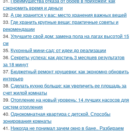
31.
Преимущества отказа от обоев в прихожей: как
сэкономить время и деньги
32.
А где хранится у вас: место хранения важных вещей
33.
Где хранить крупные вещи: практичные советы и
рекомендации
34.
Улучшите свой дом: замена пола на лагах высотой 15
см
35.
Кухонный мини-сад: от идеи до реализации
36.
Секреты успеха: как достичь 3 месяцев результатов
за 18 минут
37.
Бюджетный ремонт хрущевки: как экономно обновить
интерьер
38.
Сделать кухню больше: как увеличить ее площадь за
счет жилой комнаты
39.
Отопление на новый уровень: 14 лучших насосов для
систем отопления
40.
Однокомнатная квартира с детской. Способы
зонирования комнаты
41.
Никогда не понимал зачем окно в бане.. Разбираем