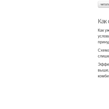
читат
Как
Как у
услов
прину
Схема
слишк
Эффек
выше,
комби