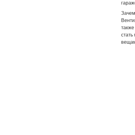
гараж
Зачем
Венти
также
стать
вещам