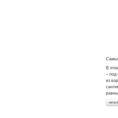
Самый
В это
– под
из ва
санти
равны
читат