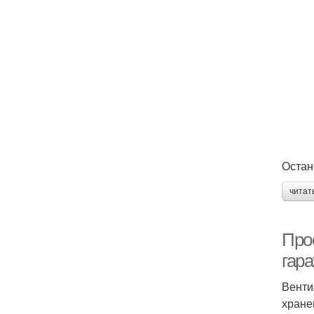
Остан
читат
Про
гар
Венти
хране