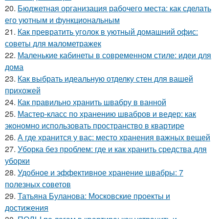
20.
Бюджетная организация рабочего места: как сделать
его уютным и функциональным
21.
Как превратить уголок в уютный домашний офис:
советы для малометражек
22.
Маленькие кабинеты в современном стиле: идеи для
дома
23.
Как выбрать идеальную отделку стен для вашей
прихожей
24.
Как правильно хранить швабру в ванной
25.
Мастер-класс по хранению швабров и ведер: как
экономно использовать пространство в квартире
26.
А где хранится у вас: место хранения важных вещей
27.
Уборка без проблем: где и как хранить средства для
уборки
28.
Удобное и эффективное хранение швабры: 7
полезных советов
29.
Татьяна Буланова: Московские проекты и
достижения