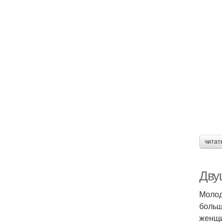
читат
Дву
Молод
больш
женщи