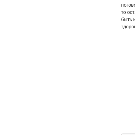
погов
то ос
быть 
здоро