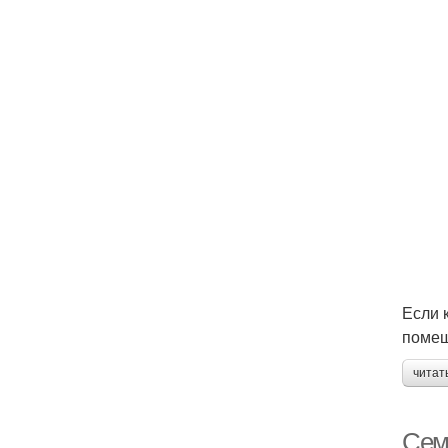
Если 
помещ
читат
Сем