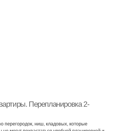
вартиры. Перепланировка 2-
о перегородок, ниш, кладовых, которые
 не могут похвастаться удобной планировкой и