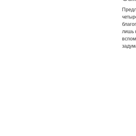
Предл
четыр
благо
лишь 
вспом
задум