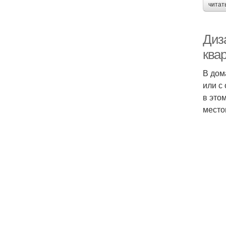
читат
Диз
ква
В дом
или с
в это
место