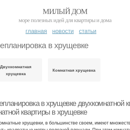
МИЛЫЙ ДОМ
море полезных идей для квартиры и дома
главная
новости
статьи
епланировка в хрущевке
Двухкомнатная
Комнатная хрущевка
хрущевка
епланировка в хрущевке двухкомнатной к
натной квартиры в хрущевке
омнатные хрущевки, в большинстве своем, имеют множеств
ут» квадратные метры полезной площади. При этом комнаты