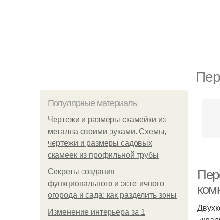
Пер
Популярные материалы
Чертежи и размеры скамейки из
металла своими руками. Схемы,
чертежи и размеры садовых
скамеек из профильной трубы
Секреты создания
Пер
функционального и эстетичного
ком
огорода и сада: как разделить зоны
Двухк
Изменение интерьера за 1
«крад