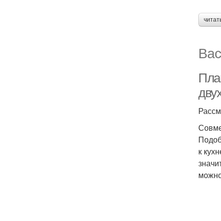
читат
Вас
Пла
дву
Рассм
Совме
Подоб
к кух
значи
можно