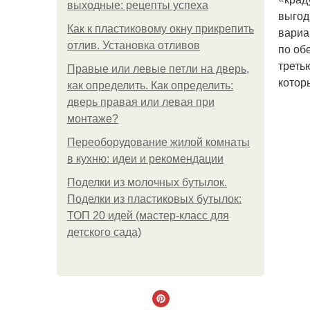
выходные: рецепты успеха
выгод
Как к пластиковому окну прикрепить
вариа
отлив. Установка отливов
по об
треть
Правые или левые петли на дверь,
котор
как определить. Как определить:
дверь правая или левая при
монтаже?
Переоборудование жилой комнаты
в кухню: идеи и рекомендации
Поделки из молочных бутылок.
Поделки из пластиковых бутылок:
ТОП 20 идей (мастер-класс для
детского сада)