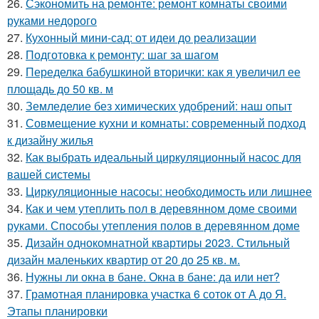
26.
Сэкономить на ремонте: ремонт комнаты своими
руками недорого
27.
Кухонный мини-сад: от идеи до реализации
28.
Подготовка к ремонту: шаг за шагом
29.
Переделка бабушкиной вторички: как я увеличил ее
площадь до 50 кв. м
30.
Земледелие без химических удобрений: наш опыт
31.
Совмещение кухни и комнаты: современный подход
к дизайну жилья
32.
Как выбрать идеальный циркуляционный насос для
вашей системы
33.
Циркуляционные насосы: необходимость или лишнее
34.
Как и чем утеплить пол в деревянном доме своими
руками. Способы утепления полов в деревянном доме
35.
Дизайн однокомнатной квартиры 2023. Стильный
дизайн маленьких квартир от 20 до 25 кв. м.
36.
Нужны ли окна в бане. Окна в бане: да или нет?
37.
Грамотная планировка участка 6 соток от А до Я.
Этапы планировки