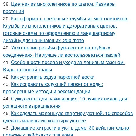
38.
Цветник из многолетников по шагам. Размеры
растений
39.
Как оформить цветочные клумбы из многолетников.
Клумбы из многолетников и декоративных цветов:
готовые схемы по оформлению и ландшафтному
дизайну для начинающих, 200 фото
40.
Уплотнение резьбы фум-лентой на трубных
соединениях. Не лучше ли воспользоваться паклей
41.
Особенности посева и ухода за ленивым газоном.
Виды газонной травы
42.
Как устранить вздув паркетной доски
43.
Как исправить вздувший паркет от воды:
проверенные методы и рекомендации
44.
Суккуленты для начинающих: 10 лучших видов для
успешного выращивания
45.
Как сделать маленькую квартиру уютной. 10 способов
сделать маленькую квартиру уютнее
46.
Домашние хитрости и уют в доме. 30 действительно
полезных лайфхаков для дома