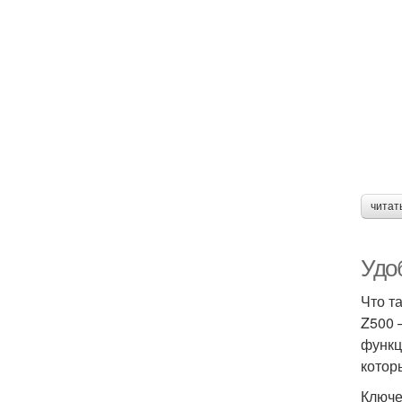
читат
Удо
Что т
Z500 
функц
котор
Ключе