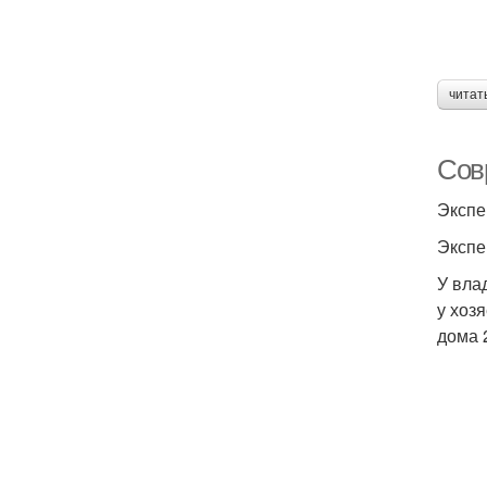
читат
Сов
Экспе
Экспе
У вла
у хоз
дома 