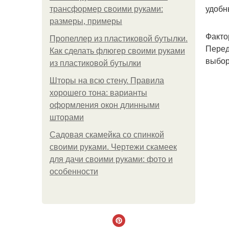
удобн
трансформер своими руками:
размеры, примеры
Факто
Пропеллер из пластиковой бутылки.
Перед
Как сделать флюгер своими руками
выбор
из пластиковой бутылки
Шторы на всю стену. Правила
хорошего тона: варианты
оформления окон длинными
шторами
Садовая скамейка со спинкой
своими руками. Чертежи скамеек
для дачи своими руками: фото и
особенности