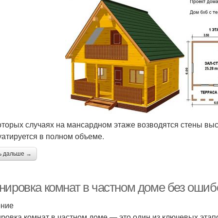
оторых случаях на мансардном этаже возводятся стены высо
уатируется в полном объеме.
ь дальше →
нировка комнат в частном доме без ошиб
ение
ровка комнат в частном доме — это один из ключевых этап