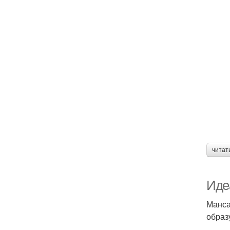
читат
Иде
Манса
образ