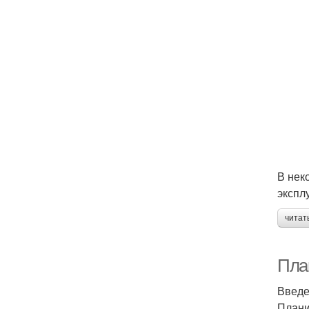
В нек
экспл
читат
Пла
Введ
Плани