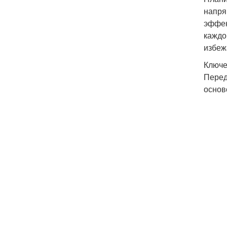
напря
эффек
каждо
избеж
Ключе
Перед
основ