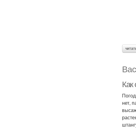
читат
Вас
Как 
Погод
нет, 
высаж
расте
штанг