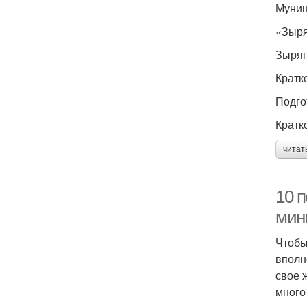
Муниц
«Зыря
Зырян
Кратк
Подго
Кратк
читат
10 п
мини
Чтобы
вполн
свое 
много