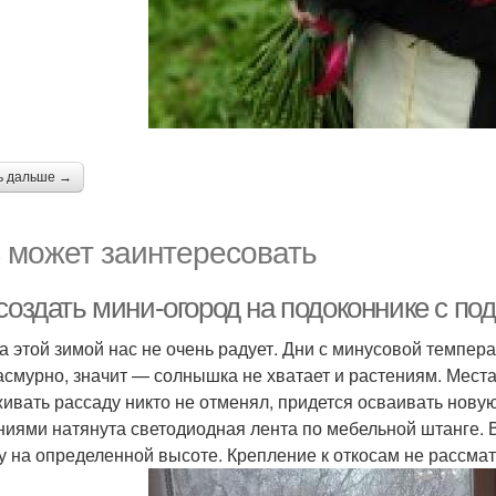
ь дальше →
 может заинтересовать
создать мини-огород на подоконнике с по
а этой зимой нас не очень радует. Дни с минусовой темпер
пасмурно, значит — солнышка не хватает и растениям. Мес
ивать рассаду никто не отменял, придется осваивать новую
ниями натянута светодиодная лента по мебельной штанге. В
у на определенной высоте. Крепление к откосам не рассма