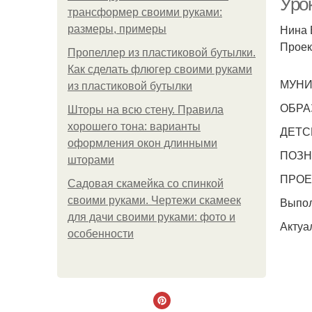
Урок
трансформер своими руками:
Нина 
размеры, примеры
Проек
Пропеллер из пластиковой бутылки.
Как сделать флюгер своими руками
МУНИ
из пластиковой бутылки
ОБРА
Шторы на всю стену. Правила
хорошего тона: варианты
ДЕТС
оформления окон длинными
ПОЗН
шторами
ПРОЕ
Садовая скамейка со спинкой
своими руками. Чертежи скамеек
Выпол
для дачи своими руками: фото и
Актуа
особенности