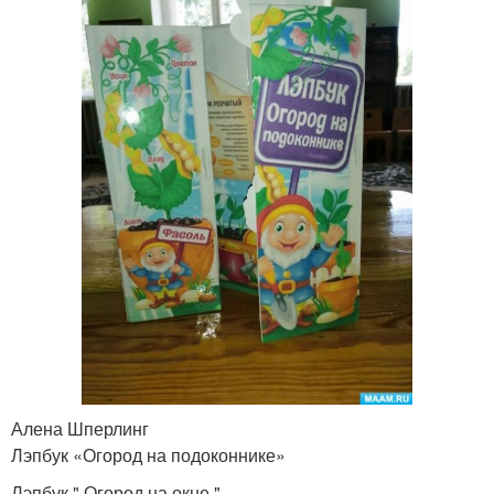
Алена Шперлинг
Лэпбук «Огород на подоконнике»
Лэпбук " Огород на окне ".