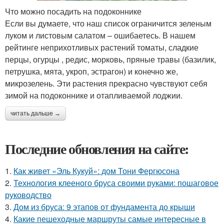
Что можно посадить на подоконнике
Если вы думаете, что наш список ограничится зеленым
луком и листовым салатом – ошибаетесь. В нашем
рейтинге неприхотливых растений томаты, сладкие
перцы, огурцы , редис, морковь, пряные травы (базилик,
петрушка, мята, укроп, эстрагон) и конечно же,
микрозелень. Эти растения прекрасно чувствуют себя
зимой на подоконнике и отапливаемой лоджии.
читать дальше →
Последние обновления на сайте:
1.
Как живет «Эль Кукуй»: дом Тони Фергюсона
2.
Технология клееного бруса своими руками: пошаговое
руководство
3.
Дом из бруса: 9 этапов от фундамента до крыши
4.
Какие пешеходные маршруты самые интересные в