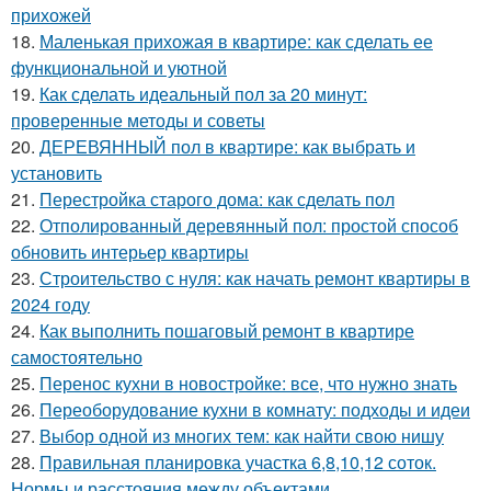
прихожей
18.
Маленькая прихожая в квартире: как сделать ее
функциональной и уютной
19.
Как сделать идеальный пол за 20 минут:
проверенные методы и советы
20.
ДЕРЕВЯННЫЙ пол в квартире: как выбрать и
установить
21.
Перестройка старого дома: как сделать пол
22.
Отполированный деревянный пол: простой способ
обновить интерьер квартиры
23.
Строительство с нуля: как начать ремонт квартиры в
2024 году
24.
Как выполнить пошаговый ремонт в квартире
самостоятельно
25.
Перенос кухни в новостройке: все, что нужно знать
26.
Переоборудование кухни в комнату: подходы и идеи
27.
Выбор одной из многих тем: как найти свою нишу
28.
Правильная планировка участка 6,8,10,12 соток.
Нормы и расстояния между объектами