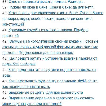
38.
Окно в парилке и высота полков. Размеры
39.
Нужны ли окна в бане. Окна в бане: да или нет?
40.
Установка и расположение окон в бане. Окна в баню:
размеры, виды, особенности, технологии монтажа
конструкций
41.
Красивые клумбы из многолетников. Подбор
растений
42.
Клумбы из многолетников своими руками. Готовые
схемы красивых клумб разной формы из многолетних
цветов в Подмосковье для начинающих
43.
Как предотвратить и устранить вздутие паркета от
воды без разборки
44.
Как предотвратить вздутие и поднятие паркета от
воды
45.
Как наматывать фум-ленту правильно. ФУМ-лента:
как правильно наматывать
46.
Бюджетные рецепты для домашнего уюта
47.
Выращивание деревьев в квартире: как создать
мини-сад на кухне или в гостиной