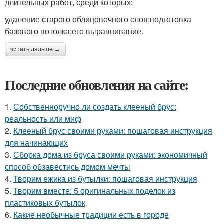
длительных работ, среди которых:
удаление старого облицовочного слоя;подготовка
базового потолка;его выравнивание.
читать дальше →
Последние обновления на сайте:
1.
Собственноручно ли создать клееный брус:
реальность или миф
2.
Клееный брус своими руками: пошаговая инструкция
для начинающих
3.
Сборка дома из бруса своими руками: экономичный
способ обзавестись домом мечты
4.
Творим ежика из бутылки: пошаговая инструкция
5.
Творим вместе: 5 оригинальных поделок из
пластиковых бутылок
6.
Какие необычные традиции есть в городе