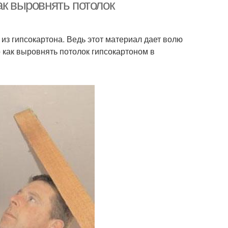
ак выровнять потолок
из гипсокартона. Ведь этот материал дает волю
ок в частном доме
Потолки в частном доме
 как выровнять потолок гипсокартоном в
шивной потолок
Настильный потолок