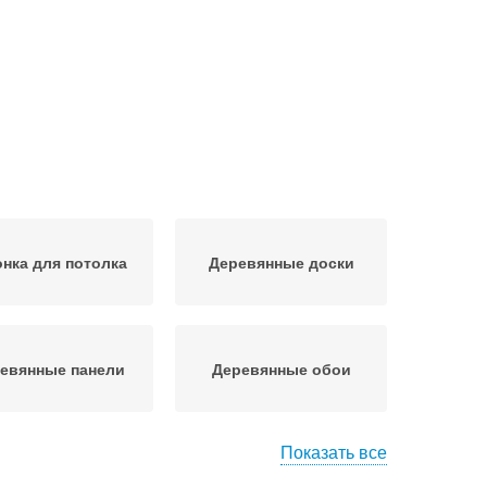
онка для потолка
Деревянные доски
евянные панели
Деревянные обои
Показать все
евянный потолок
Плиточный потолок