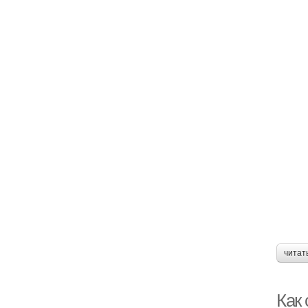
читат
Как