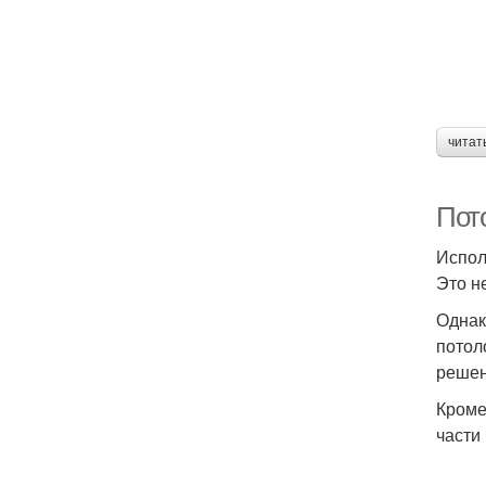
читат
Пот
Испол
Это н
Однак
потол
решен
Кроме
части