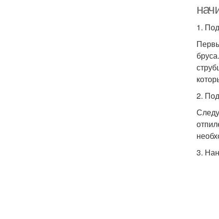
нач
1. По
Первы
бруса
струб
котор
2. По
Следу
отпил
необх
3. На