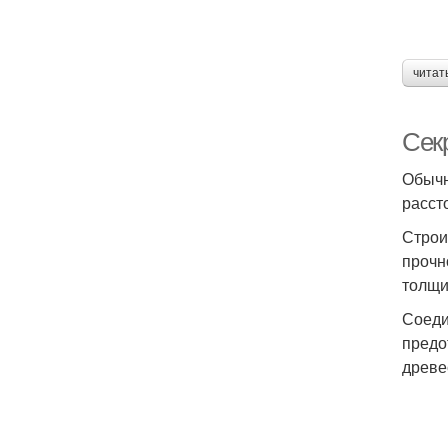
читат
Сек
Обычн
расст
Строи
прочн
толщи
Соеди
предо
древе