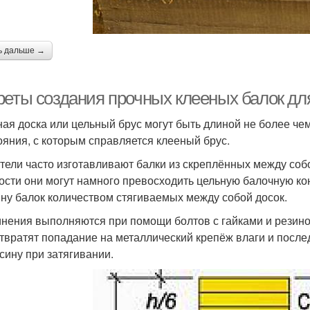
ь дальше →
реты создания прочных клееных балок дл
ая доска или цельный брус могут быть длиной не более чем 
ояния, с которым справляется клееный брус.
тели часто изготавливают балки из скреплённых между собой
ости они могут намного превосходить цельную балочную ко
ну балок количеством стягиваемых между собой досок.
нения выполняются при помощи болтов с гайками и резин
твратят попадание на металлический крепёж влаги и послед
сину при затягивании.