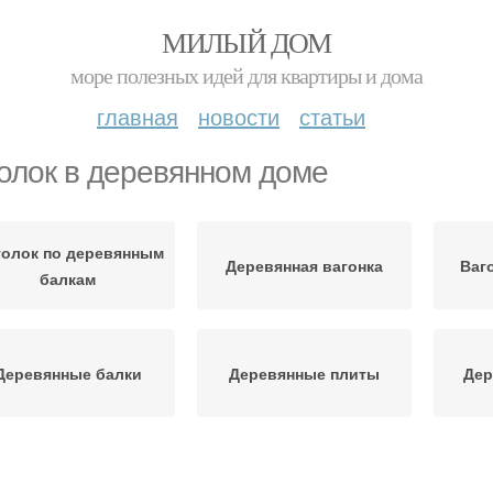
МИЛЫЙ ДОМ
море полезных идей для квартиры и дома
главная
новости
статьи
олок в деревянном доме
олок по деревянным
Деревянная вагонка
Ваг
балкам
Деревянные балки
Деревянные плиты
Дер
Потолок в старом
Деревенский дом
Дер