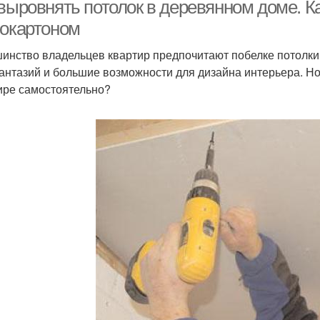
 выровнять потолок в деревянном доме. К
сокартоном
инство владельцев квартир предпочитают побелке потолки 
Потолок в дом
Красивый потолок
Потол
антазий и большие возможности для дизайна интерьера. Но
ире самостоятельно?
Потолки в деревянном
Потолок в доме
Под
доме
анельный потолок
Потолки в доме