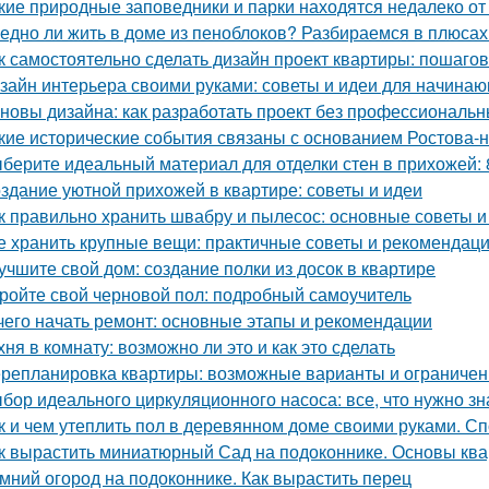
кие природные заповедники и парки находятся недалеко о
едно ли жить в доме из пеноблоков? Разбираемся в плюсах
к самостоятельно сделать дизайн проект квартиры: пошаго
зайн интерьера своими руками: советы и идеи для начина
новы дизайна: как разработать проект без профессиональ
кие исторические события связаны с основанием Ростова-
берите идеальный материал для отделки стен в прихожей:
здание уютной прихожей в квартире: советы и идеи
к правильно хранить швабру и пылесос: основные советы 
е хранить крупные вещи: практичные советы и рекомендац
учшите свой дом: создание полки из досок в квартире
ройте свой черновой пол: подробный самоучитель
чего начать ремонт: основные этапы и рекомендации
хня в комнату: возможно ли это и как это сделать
репланировка квартиры: возможные варианты и ограничен
бор идеального циркуляционного насоса: все, что нужно зн
к и чем утеплить пол в деревянном доме своими руками. С
к вырастить миниатюрный Сад на подоконнике. Основы кв
мний огород на подоконнике. Как вырастить перец