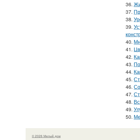
36.
Жи
37.
Пр
38.
Ур
39.
Ус
конст
40.
Мн
41.
Цв
42.
Ка
43.
По
44.
Ка
45.
Ст
46.
Со
47.
Ст
48.
Вс
49.
Ул
50.
Ме
© 2026 Милый дом