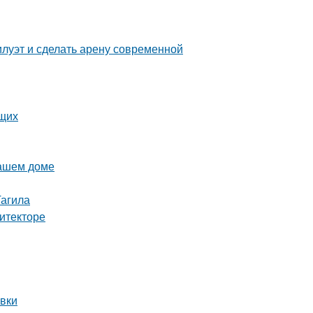
илуэт и сделать арену современной
ющих
вашем доме
Тагила
итекторе
овки