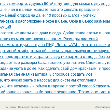
ть в комфорте: Двушка 50 м² в Бутово для семьи с двумя д
ачечная в ванной комнате: как это сделать правильно
ожайный огород на даче: 10 простых шагов к успеху
тановка и расположение окон в бане. Окна в баню: размеры
рукций
оголетние цветы для дачи и сада. Добавление статьи в но
етник из многолетников по шагам. Размеры растений
к намотать фум-ленту на ПНД. Лента ФУМ –, что это такое, 
дземный комфорт: как обеспечить правильную вентиляцию 
к предотвратить и устранить вздутие паркета от воды без р
андартные размеры базальтового утеплителя. Свойства уте
здание уюта в доме. Как сделать свой дом красивым: 9 про
ильная съемная квартира: 8 способов создать уют
е, что нужно знать о насосах для системы отопления
учшите воздушный обмен в гараже: простой способ сделат
мбранная кровля на бетонное основание. Технология мон
Контакты
Пользовательское соглашение
Обратная св