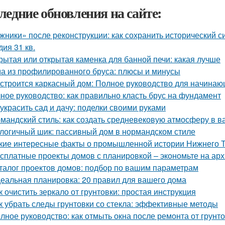
ледние обновления на сайте:
жники» после реконструкции: как сохранить исторический с
дия 31 кв.
рытая или открытая каменка для банной печи: какая лучше
а из профилированного бруса: плюсы и минусы
 строится каркасный дом: Полное руководство для начина
ное руководство: как правильно класть брус на фундамент
 украсить сад и дачу: поделки своими руками
мандский стиль: как создать средневековую атмосферу в 
логичный шик: пассивный дом в нормандском стиле
кие интересные факты о промышленной истории Нижнего 
сплатные проекты домов с планировкой – экономьте на арх
талог проектов домов: подбор по вашим параметрам
еальная планировка: 20 правил для вашего дома
к очистить зеркало от грунтовки: простая инструкция
к убрать следы грунтовки со стекла: эффективные методы
лное руководство: как отмыть окна после ремонта от грунт