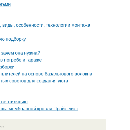
етьми
, виды, особенности, технологии монтажа
вую подборку
и зачем она нужна?
в погребе и гараже
азборки
плителей на основе базальтового волокна
стых советов для создания уюта
ь вентиляцию
тажа мембранной кровли Прайс-лист
язь