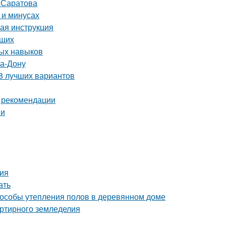
т Саратова
 и минусах
вая инструкция
ющих
ных навыков
на-Дону
 8 лучших вариантов
и рекомендации
ии
ия
ать
пособы утепления полов в деревянном доме
артирного земледелия