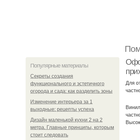
Пом
Офо
Популярные материалы
при
Секреты создания
Для о
функционального и эстетичного
частн
огорода и сада: как разделить зоны
Изменение интерьера за 1
Винил
выходные: рецепты успеха
частн
Дизайн маленькой кухни 2 на 2
Высок
метра. Главные принципы, которым
стоит следовать