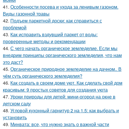
41.
Особенности посева и ухода за ленивым газоном.
Виды газонной травы
42.
Подъем паркетной доски: как справиться с
проблемой
43.
Как исправить вздувший паркет от воды:
проверенные методы и рекомендации
44.
С чего начать органическое земледелие. Если мы
внедрим принципы органического земледелия, что нам
это даст?
45.
Органическое природное земледелие на дачном.. В
чём суть органического земледелия?
46.
Как создать в своем доме уют. Как сделать свой дом
красивым: 9 простых советов для создания уюта
47.
Уроки природы для детей: мини-огород на окне в
детском саду
48.
Угловой кухонный гарнитур 2 на 1.5: как выбрать и
установить
49.
Минвата: все, что нужно знать о важной части