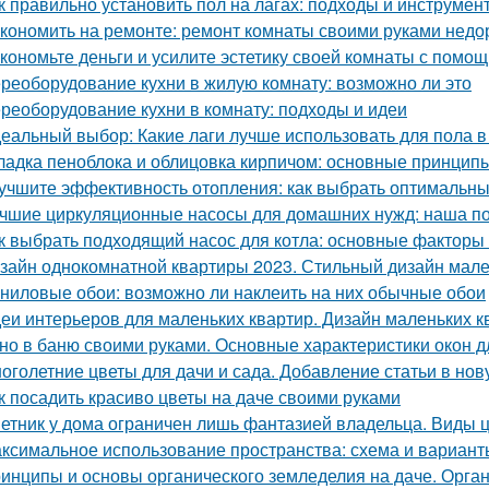
к правильно установить пол на лагах: подходы и инструмен
кономить на ремонте: ремонт комнаты своими руками недо
кономьте деньги и усилите эстетику своей комнаты с помо
реоборудование кухни в жилую комнату: возможно ли это
реоборудование кухни в комнату: подходы и идеи
еальный выбор: Какие лаги лучше использовать для пола в
ладка пеноблока и облицовка кирпичом: основные принцип
учшите эффективность отопления: как выбрать оптимальн
чшие циркуляционные насосы для домашних нужд: наша п
к выбрать подходящий насос для котла: основные факторы
зайн однокомнатной квартиры 2023. Стильный дизайн малень
ниловые обои: возможно ли наклеить на них обычные обои
еи интерьеров для маленьких квартир. Дизайн маленьких кв
но в баню своими руками. Основные характеристики окон д
оголетние цветы для дачи и сада. Добавление статьи в но
к посадить красиво цветы на даче своими руками
етник у дома ограничен лишь фантазией владельца. Виды 
ксимальное использование пространства: схема и варианты
инципы и основы органического земледелия на даче. Органи