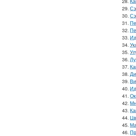
28.
Ка
29.
Сэ
30.
Сэ
31.
Пе
32.
Пе
33.
Ид
34.
Ук
35.
Ул
36.
Лу
37.
Ка
38.
Ди
39.
Ви
40.
Ид
41.
Ок
42.
Мн
43.
Ка
44.
Цв
45.
Ма
46.
Пр