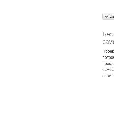
читат
Бес
сам
Проек
потре
профе
самос
совет