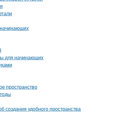
ая
етали
я начинающих
й
ты для начинающих
уками
ое пространство
етоды
об создания удобного пространства