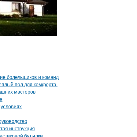
ние болельщиков и команд
теплый пол для комфорта.
ашних мастеров
ия
 условиях
руководство
стая инструкция
ластиковой бутылки