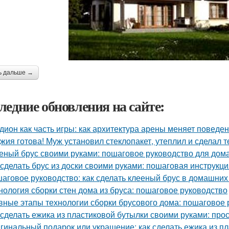
ь дальше →
ледние обновления на сайте:
дион как часть игры: как архитектура арены меняет поведе
жия готова! Муж установил стеклопакет, утеплил и сделал 
еный брус своими руками: пошаговое руководство для дом
 сделать брус из доски своими руками: пошаговая инструкц
аговое руководство: как сделать клееный брус в домашних
нология сборки стен дома из бруса: пошаговое руководство
вные этапы технологии сборки брусового дома: пошаговое 
 сделать ежика из пластиковой бутылки своими руками: про
гинальный подарок или украшение: как сделать ежика из п