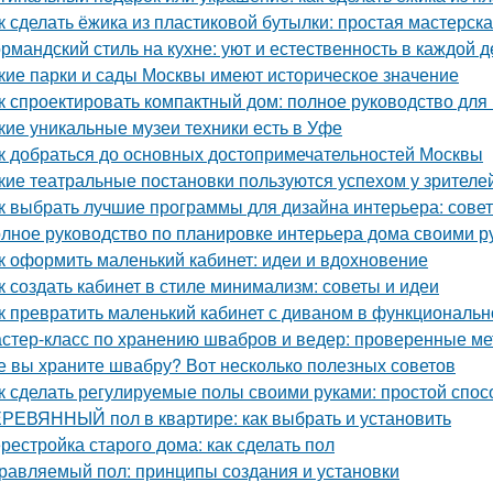
к сделать ёжика из пластиковой бутылки: простая мастерск
рмандский стиль на кухне: уют и естественность в каждой д
кие парки и сады Москвы имеют историческое значение
к спроектировать компактный дом: полное руководство дл
кие уникальные музеи техники есть в Уфе
к добраться до основных достопримечательностей Москвы
кие театральные постановки пользуются успехом у зрителе
к выбрать лучшие программы для дизайна интерьера: сове
лное руководство по планировке интерьера дома своими р
к оформить маленький кабинет: идеи и вдохновение
к создать кабинет в стиле минимализм: советы и идеи
к превратить маленький кабинет с диваном в функциональн
стер-класс по хранению швабров и ведер: проверенные м
е вы храните швабру? Вот несколько полезных советов
к сделать регулируемые полы своими руками: простой спос
РЕВЯННЫЙ пол в квартире: как выбрать и установить
рестройка старого дома: как сделать пол
равляемый пол: принципы создания и установки