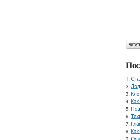
читат
Пос
1.
Ста
2.
Лод
3.
Кле
4.
Как
5.
Пош
6.
Тех
7.
Гла
8.
Как
9.
Ори