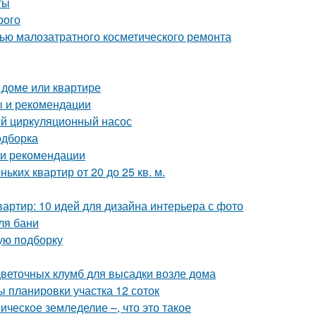
ты
рого
щью малозатратного косметического ремонта
 доме или квартире
ы и рекомендации
ый циркуляционный насос
одборка
 и рекомендации
ких квартир от 20 до 25 кв. м.
артир: 10 идей для дизайна интерьера с фото
ля бани
вую подборку
цветочных клумб для высадки возле дома
 планировки участка 12 соток
ческое земледелие –, что это такое