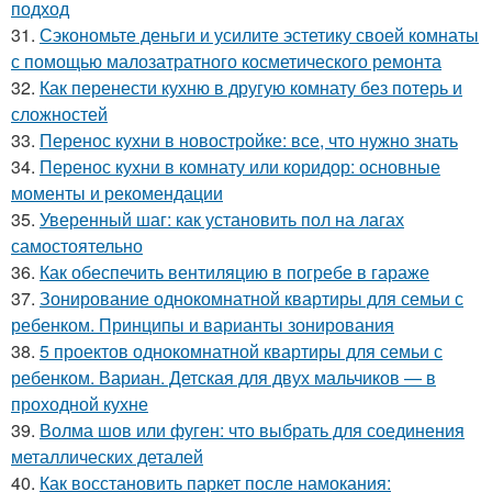
подход
31.
Сэкономьте деньги и усилите эстетику своей комнаты
с помощью малозатратного косметического ремонта
32.
Как перенести кухню в другую комнату без потерь и
сложностей
33.
Перенос кухни в новостройке: все, что нужно знать
34.
Перенос кухни в комнату или коридор: основные
моменты и рекомендации
35.
Уверенный шаг: как установить пол на лагах
самостоятельно
36.
Как обеспечить вентиляцию в погребе в гараже
37.
Зонирование однокомнатной квартиры для семьи с
ребенком. Принципы и варианты зонирования
38.
5 проектов однокомнатной квартиры для семьи с
ребенком. Вариан. Детская для двух мальчиков — в
проходной кухне
39.
Волма шов или фуген: что выбрать для соединения
металлических деталей
40.
Как восстановить паркет после намокания: