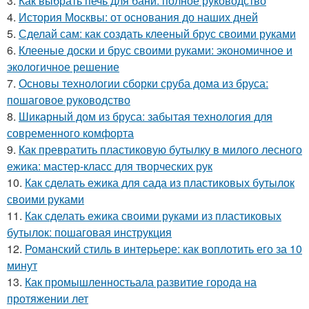
3.
Как выбрать печь для бани: полное руководство
4.
История Москвы: от основания до наших дней
5.
Сделай сам: как создать клееный брус своими руками
6.
Клееные доски и брус своими руками: экономичное и
экологичное решение
7.
Основы технологии сборки сруба дома из бруса:
пошаговое руководство
8.
Шикарный дом из бруса: забытая технология для
современного комфорта
9.
Как превратить пластиковую бутылку в милого лесного
ежика: мастер-класс для творческих рук
10.
Как сделать ежика для сада из пластиковых бутылок
своими руками
11.
Как сделать ежика своими руками из пластиковых
бутылок: пошаговая инструкция
12.
Романский стиль в интерьере: как воплотить его за 10
минут
13.
Как промышленностьала развитие города на
протяжении лет