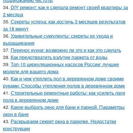
поддержанию чистоты
34.
DIY ремонт: как я сделала ремонт своей квартиры за
2 месяца
35.
Секреты успеха: как достичь 3 месяцев результатов
за 18 минут
36.
Удивительные суккуленты: секреты их ухода и
выращивания
37.
Перенос кухни: возможно ли это и как это сделать
38.
Как предотвратить вздутие паркета от воды
39.
Топ-10 циркуляционных насосов России: лучшие
модели для вашего дома
40.
Как и чем утеплить пол в деревянном доме своими
руками. Способы утепления полов в деревянном доме
41.
Строительные ремонтные работы: как усилить лаги
пола в деревянном доме
42.
Какое выбрать окно для бани и парной. Параметры
окон в бане
43.
Раскрываем секрет окна в парилке. Недостатки
конструкции