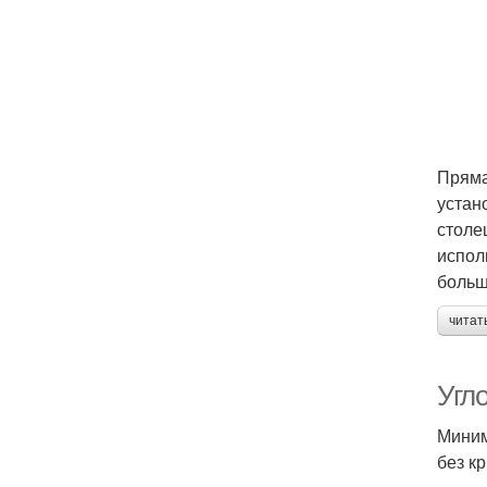
Пряма
устан
столе
испол
больш
читат
Угло
Миним
без к