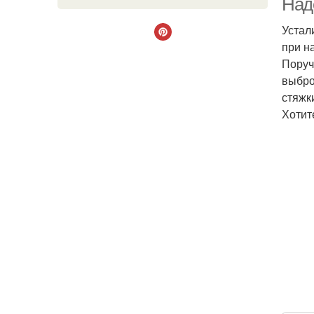
Над
Устал
при н
Поруч
выбро
стяжк
Хотит