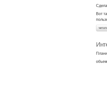
Сдела
Вот т
польз
читат
Инт
Плани
объем