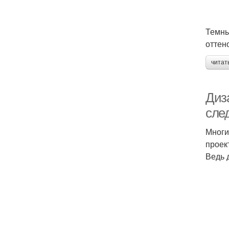
Темны
оттен
читат
Диз
сле
Многи
проек
Ведь 