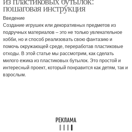
из пластиковых бутылок:
пошаговая инструкция
Введение
Бордюры из
Заборчик из
Создание игрушек или декоративных предметов из
пластиковых бутылок
пластиковых бутылок
подручных материалов – это не только увлекательное
хобби, но и способ реализовать свою фантазию и
помочь окружающей среде, переработав пластиковые
отходы. В этой статье мы рассмотрим, как сделать
Пластиковые бутылки
Клумбы из бутылок
милого ежика из пластиковых бутылок. Это простой и
интересный проект, который понравится как детям, так и
взрослым.
Цвета из пластиковых
Бутылки на ножках
бутылок
Бутылки для сада
Цвета из бутылок