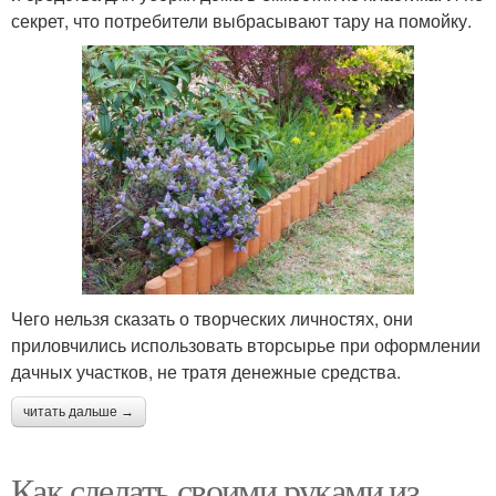
секрет, что потребители выбрасывают тару на помойку.
Стрекоза из
Бутылки для улицы
пластиковой бутылки
Бабочка из
Насекомые из
пластиковой бутылки
пластиковых бутылок
Чего нельзя сказать о творческих личностях, они
приловчились использовать вторсырье при оформлении
дачных участков, не тратя денежные средства.
читать дальше →
Как сделать своими руками из