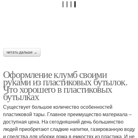
Кеша из пластиковых
Литровые бутылки
бутылок
Катамаран из
Пятилитровые бутылки
читать дальше →
пластиковых бутылок
Оформление клумб своими
руками из пластиковых бутылок.
Органайзер из
Бутылки на даче
Что хорошего в пластиковых
пластиковых бутылок
бутылках
Существует большое количество особенностей
пластиковой тары. Главное преимущество материала –
Органайзеры из
Поделки из
доступная цена. На сегодняшний день большинство
пластиковых бутылок
пластиковых бутылок
людей приобретают сладкие напитки, газированную воду
и средства для уборки дома в емкостях из пластика. И не