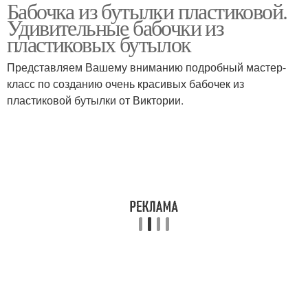
Бабочка из бутылки пластиковой.
Цвета из пластиковых
Бутылки для дачи
Удивительные бабочки из
бутылок
пластиковых бутылок
Представляем Вашему вниманию подробный мастер-
Стрекоза из
класс по созданию очень красивых бабочек из
Цвета из бутылок
пластиковых бутылок
пластиковой бутылки от Виктории.
Стрекоза из
Руки из пластиковых
пластиковой бутылки
бутылок
Насекомые из
Красивые бабочки
пластиковых бутылок