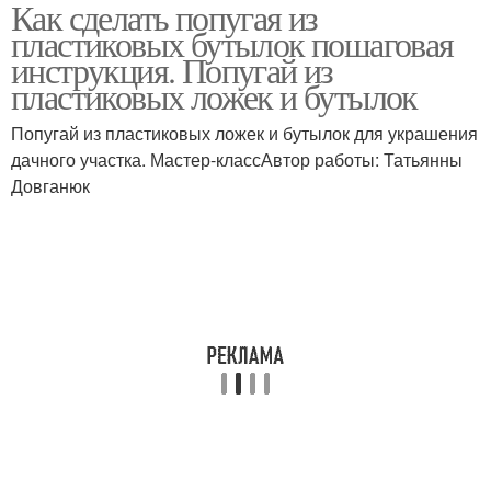
Как сделать попугая из
Птица из пластиковых
Павлин из пластиковой
пластиковых бутылок пошаговая
бутылок
бутылки
инструкция. Попугай из
пластиковых ложек и бутылок
Попугай из
Жар-птица из
Попугай из пластиковых ложек и бутылок для украшения
пластиковых бутылок
пластиковых бутылок
дачного участка. Мастер-классАвтор работы: Татьянны
Довганюк
Сова из пластиковых
Сова из пластиковой
бутылок
бутылки
Поделки из
Бутылки для сада
пластиковых бутылок
Бутылки для