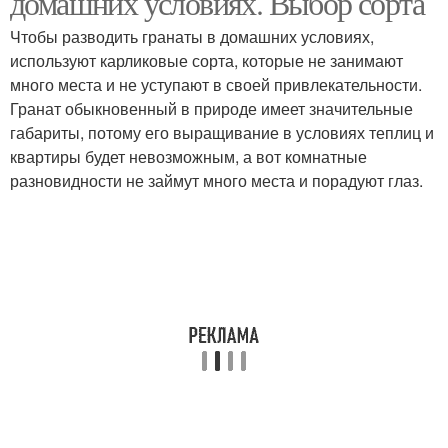
домашних условиях. Выбор сорта
Чтобы разводить гранаты в домашних условиях,
используют карликовые сорта, которые не занимают
Гранат в открытый
много места и не уступают в своей привлекательности.
Чаво про гранат
грунт
Гранат обыкновенный в природе имеет значительные
габариты, потому его выращивание в условиях теплиц и
квартиры будет невозможным, а вот комнатные
разновидности не займут много места и порадуют глаз.
Гранат в краснодарском
Гранат к посеву
крае
Уход за садовым
Гранат на зиму
гранатом
Гранат в крыму