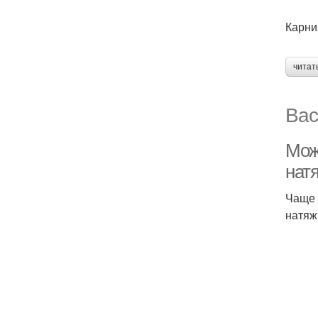
Карни
читат
Вас
Можн
натя
Чаще 
натяж