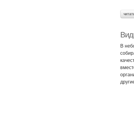
читат
Вид
В неб
собир
качес
вмест
орган
други