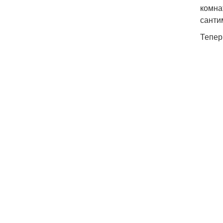
комна
санти
Тепер