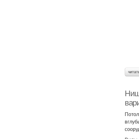
читат
Ниш
вар
Потол
вглуб
соору