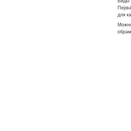
Виды 
Перва
для к
Можно
обрам