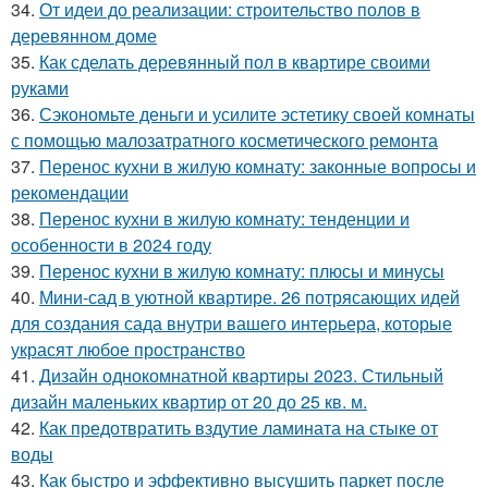
34.
От идеи до реализации: строительство полов в
деревянном доме
35.
Как сделать деревянный пол в квартире своими
руками
36.
Сэкономьте деньги и усилите эстетику своей комнаты
с помощью малозатратного косметического ремонта
37.
Перенос кухни в жилую комнату: законные вопросы и
рекомендации
38.
Перенос кухни в жилую комнату: тенденции и
особенности в 2024 году
39.
Перенос кухни в жилую комнату: плюсы и минусы
40.
Мини-сад в уютной квартире. 26 потрясающих идей
для создания сада внутри вашего интерьера, которые
украсят любое пространство
41.
Дизайн однокомнатной квартиры 2023. Стильный
дизайн маленьких квартир от 20 до 25 кв. м.
42.
Как предотвратить вздутие ламината на стыке от
воды
43.
Как быстро и эффективно высушить паркет после