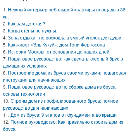
1.
Нежный интерьер небольшой квартиры площадью 36
кв.
2.
Как вам детская?
3.
Когда стены не нужны.
4.
Зона отдыха - не роcкошь, а умный уголок для души.
5.
Как живет «Эль Кукуй»: дом Тони Фергюсона
6.
История Москвы: от основания до наших дней
7.
Пошаговое руководство: как сделать клееный брус в
домашних условиях
8.
Построение дома из бруса своими руками: пошаговая
инструкция для начинающих
9.
Пошаговое руководство по сборке дома из бруса:
основы технологии
10.
Строим дом из профилированного бруса: полное
руководство для начинающих
11.
Дом из бруса: 9 этапов от фундамента до крыши
12.
Полное руководство: Как правильно строить дом из
бруса