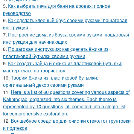
5.
Как выбрать печь для бани на дровах: полное
руководство
6.
Как сделать клееный брус своими руками: пошаговая
инструкция
7.
Построение дома из бруса своими руками: пошаговая
инструкция для начинающих
8.
Пошаговая инструкция: как сделать ёжика из
пластиковой бутылки своими руками
9.
Как создать зайца и ёжика из пластиковой бутылки:
мастер-класс по творчеству
10.
Творим ёжика из пластиковой бутылки:
оригинальный декор своими руками
11.
Here is a list of 60 questions covering various aspects of
Kaliningrad, organized into six themes. Each theme is
represented by 10 questions, all compiled into a single list
for comprehensive exploration:
12.
Волшебное средство для очистки стекол от грунтовки
и подтеков