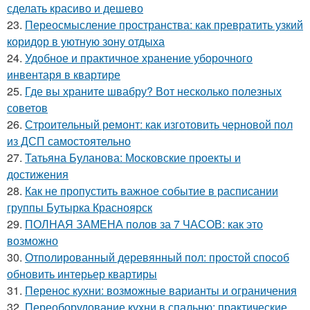
сделать красиво и дешево
23.
Переосмысление пространства: как превратить узкий
коридор в уютную зону отдыха
24.
Удобное и практичное хранение уборочного
инвентаря в квартире
25.
Где вы храните швабру? Вот несколько полезных
советов
26.
Строительный ремонт: как изготовить черновой пол
из ДСП самостоятельно
27.
Татьяна Буланова: Московские проекты и
достижения
28.
Как не пропустить важное событие в расписании
группы Бутырка Красноярск
29.
ПОЛНАЯ ЗАМЕНА полов за 7 ЧАСОВ: как это
возможно
30.
Отполированный деревянный пол: простой способ
обновить интерьер квартиры
31.
Перенос кухни: возможные варианты и ограничения
32.
Переоборудование кухни в спальню: практические