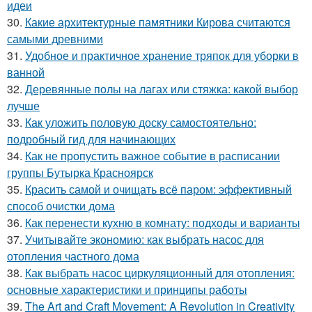
идеи
30.
Какие архитектурные памятники Кирова считаются
самыми древними
31.
Удобное и практичное хранение тряпок для уборки в
ванной
32.
Деревянные полы на лагах или стяжка: какой выбор
лучше
33.
Как уложить половую доску самостоятельно:
подробный гид для начинающих
34.
Как не пропустить важное событие в расписании
группы Бутырка Красноярск
35.
Красить самой и очищать всё паром: эффективный
способ очистки дома
36.
Как перенести кухню в комнату: подходы и варианты
37.
Учитывайте экономию: как выбрать насос для
отопления частного дома
38.
Как выбрать насос циркуляционный для отопления:
основные характеристики и принципы работы
39.
The Art and Craft Movement: A Revolution in Creativity