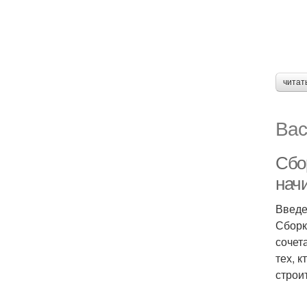
читат
Вас
Сбо
нач
Введ
Сборк
сочет
тех, 
строи