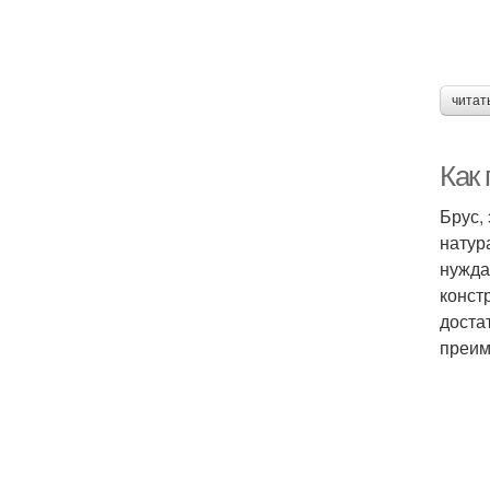
читат
Как
Брус,
натур
нужда
конст
доста
преим