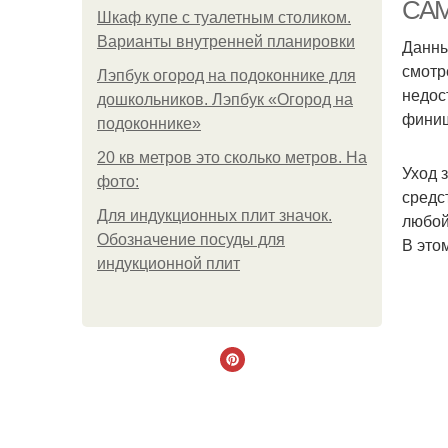
САМ
Шкаф купе с туалетным столиком.
Варианты внутренней планировки
Данны
смотр
Лэпбук огород на подоконнике для
П
недос
дошкольников. Лэпбук «Огород на
финиш
подоконнике»
20 кв метров это сколько метров. На
Уход 
фото:
средс
Для индукционных плит значок.
любой
Обозначение посуды для
В это
индукционной плит