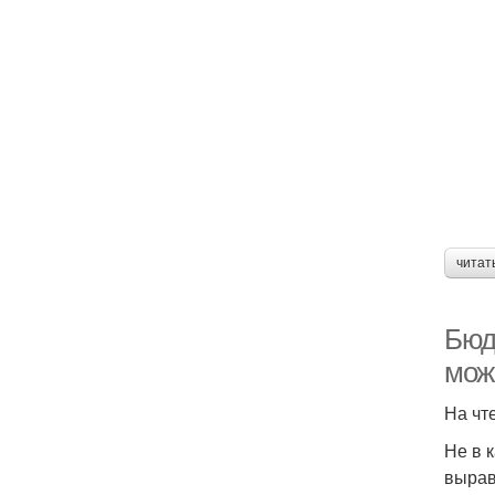
читат
Бюд
мож
На чт
Не в 
вырав