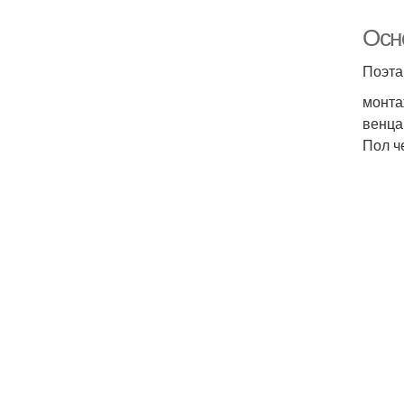
Осн
Поэта
монта
венца
Пол ч