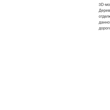
3D-мо
Дерев
отдел
данно
дорог