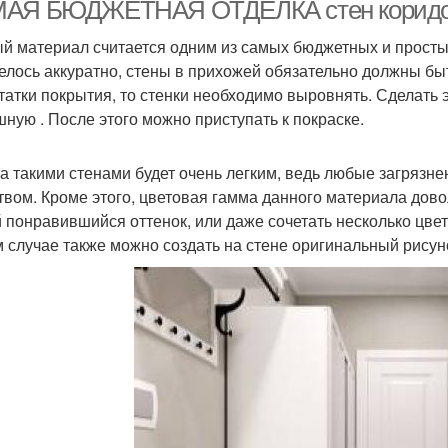
отделке
АЯ БЮДЖЕТНАЯ ОТДЕЛКА стен коридора:
й материал считается одним из самых бюджетных и простых
елось аккуратно, стены в прихожей обязательно должны быт
рактичная отделка
татки покрытия, то стенки необходимо выровнять. Сделать 
ную . После этого можно приступать к покраске.
за такими стенами будет очень легким, ведь любые загряз
твом. Кроме этого, цветовая гамма данного материала дов
 понравившийся оттенок, или даже сочетать несколько цве
м случае также можно создать на стене оригинальный рисун