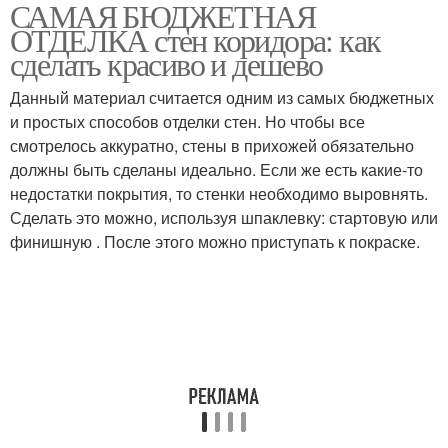
САМАЯ БЮДЖЕТНАЯ
Гамма для бюджетной
Решения для отделки
ОТДЕЛКА стен коридора: как
отделки
сделать красиво и дешево
Данный материал считается одним из самых бюджетных
и простых способов отделки стен. Но чтобы все
Бюджетный вариант
Вариант для отделки
смотрелось аккуратно, стены в прихожей обязательно
должны быть сделаны идеально. Если же есть какие-то
недостатки покрытия, то стенки необходимо выровнять.
Сделать это можно, используя шпаклевку: стартовую или
Современные
Коридор к бюджетной
финишную . После этого можно приступать к покраске.
тенденции
отделке