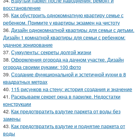
34.
Вздутый паркет после наводнения: ремонт и
восстановление
35.
Как обустроить однокомнатную квартиру семье с
ребенком. Примите у квартиры экзамен на чистоту
36.
Дизайн однокомнатной квартиры для семьи с детьми.
Дизайн 1 комнатной квартиры для семьи с ребенком:
удачное зонирование
37.
Суккуленты: секреты долгой жизни
38.
Оформления огорода на дачном участке. Дизайн
огорода своими руками: 100 фото
39.
Создание функциональной и эстетичной кухни в 8
квадратных метрах
40.
115 рисунков на стену: история создания и значение
41.
Раскрываем секрет окна в парилке. Недостатки
конструкции
42.
Как предотвратить вздутие паркета от воды без
замены
43.
Как предотвратить вздутие и поднятие паркета от
воды