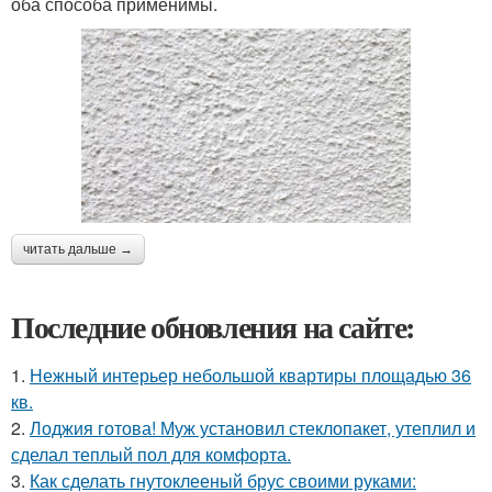
оба способа применимы.
читать дальше →
Последние обновления на сайте:
1.
Нежный интерьер небольшой квартиры площадью 36
кв.
2.
Лоджия готова! Муж установил стеклопакет, утеплил и
сделал теплый пол для комфорта.
3.
Как сделать гнутоклееный брус своими руками: