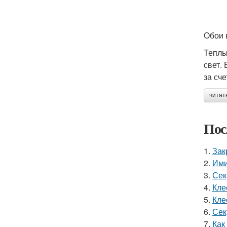
Обои 
Теплы
свет.
за сч
читат
Пос
1.
Зак
2.
Ими
3.
Сек
4.
Кле
5.
Кле
6.
Сек
7.
Как