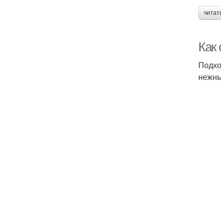
читат
Как
Подхо
нежны