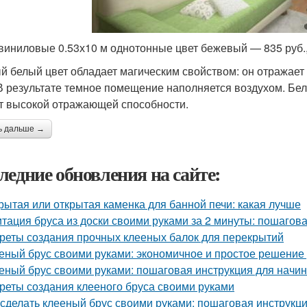
виниловые 0.53х10 м однотонные цвет бежевый — 835 руб., 
й белый цвет обладает магическим свойством: он отражает
 В результате темное помещение наполняется воздухом. Бе
ет высокой отражающей способности.
ь дальше →
ледние обновления на сайте:
рытая или открытая каменка для банной печи: какая лучше
тация бруса из доски своими руками за 2 минуты: пошагов
реты создания прочных клееных балок для перекрытий
еный брус своими руками: экономичное и простое решение
еный брус своими руками: пошаговая инструкция для нач
реты создания клееного бруса своими руками
 сделать клееный брус своими руками: пошаговая инструкц