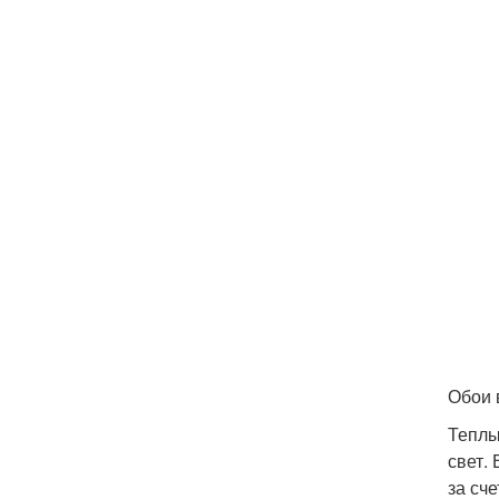
Обои 
Теплы
свет.
за сч