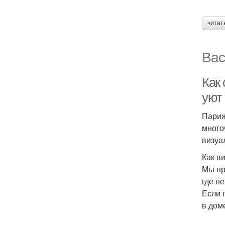
читат
Вас
Как 
уют
Париж
много
визуа
Как в
Мы пр
где н
Если 
в дом