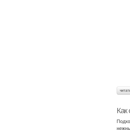
читат
Как
Подхо
нежны