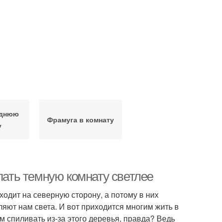
еднюю
Фрамуга в комнату
у
лать темную комнату светлее
одит на северную сторону, а потому в них
ляют нам света. И вот приходится многим жить в
м спиливать из-за этого деревья, правда? Ведь