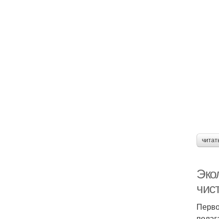
читат
Эко
чис
Перво
полаг