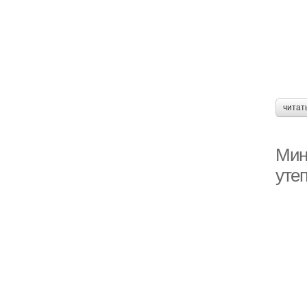
читат
Мин
уте