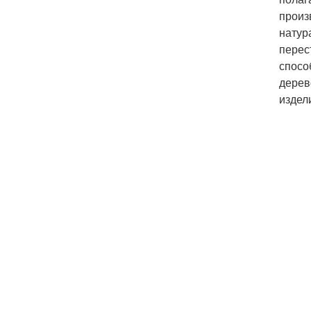
произ
натур
перес
спосо
дерев
издел