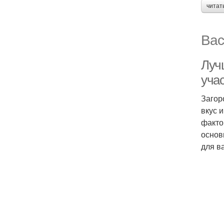
читат
Вас
Луч
уча
Загор
вкус 
факто
основ
для в