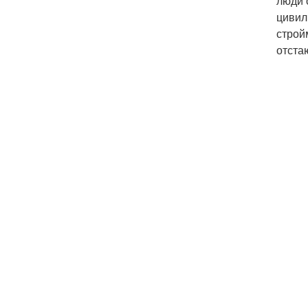
люди 
цивил
строй
отста