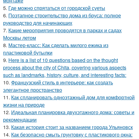
монтаже
5.
Где можно спрятаться от городской суеты
6.
Поэтапное строительство дома из бруса: полное
руководство для начинающих
7.
Какие мероприятия проводятся в парках и садах
Москвы летом
8.
Мастер-класс: Как сделать милого ежика из
пластиковой бутылки
9.
Here is a list of 10 questions based on the thought
process about the city of Chita, covering various aspects
such as landmarks, history, culture, and interesting facts:
10.
Французский стиль в интерьере: как создать
элегантное пространство
11.
Как спланировать одноэтажный дом для комфортной
жизни на природе
12.
Идеальная планировка двухэтажного дома: советы и
рекомендации
13.
Какая история стоит за названием города Ульяновск
14.
Как безопасно смыть грунтовку с пластикового окна: