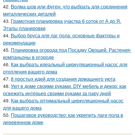
42.
Волма шов или фуген: что выбрать для соединения
металлических деталей
43.
Грамотная планировка участка 6 соток от А до Я.
Этапы планировки
44.
Выбор бруса для лаг пола: основные факторы и
рекомендации
45.
Планировка огорода под Посадку Овощей. Растения-
компаньоны в огороде
46.
Как выбрать идеальный циркуляционный насос для
отопления вашего дома
47.
8 простых идей для создания домашнего уюта
48.
Уют в доме своими руками. DIY мебель и декор: как
освежить интерьер своими руками за пару дней
49.
Как выбрать оптимальный циркуляционный насос
для вашего дома
50.
Пошаговое руководство: как укрепить лаги пола в
деревянном доме