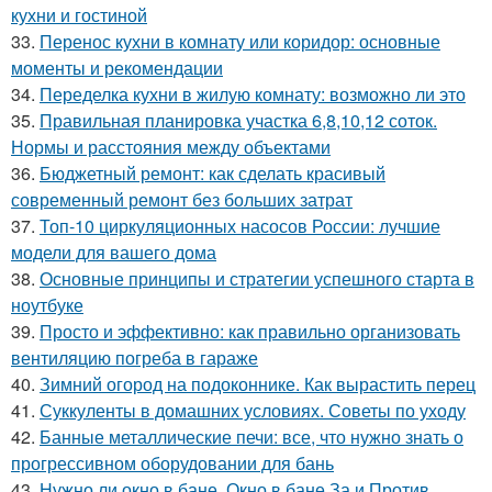
кухни и гостиной
33.
Перенос кухни в комнату или коридор: основные
моменты и рекомендации
34.
Переделка кухни в жилую комнату: возможно ли это
35.
Правильная планировка участка 6,8,10,12 соток.
Нормы и расстояния между объектами
36.
Бюджетный ремонт: как сделать красивый
современный ремонт без больших затрат
37.
Топ-10 циркуляционных насосов России: лучшие
модели для вашего дома
38.
Основные принципы и стратегии успешного старта в
ноутбуке
39.
Просто и эффективно: как правильно организовать
вентиляцию погреба в гараже
40.
Зимний огород на подоконнике. Как вырастить перец
41.
Суккуленты в домашних условиях. Советы по уходу
42.
Банные металлические печи: все, что нужно знать о
прогрессивном оборудовании для бань
43.
Нужно ли окно в бане. Окно в бане За и Против