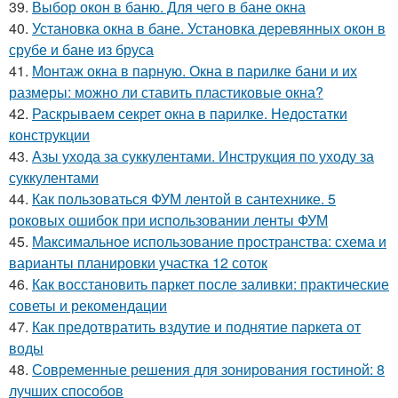
39.
Выбор окон в баню. Для чего в бане окна
40.
Установка окна в бане. Установка деревянных окон в
срубе и бане из бруса
41.
Монтаж окна в парную. Окна в парилке бани и их
размеры: можно ли ставить пластиковые окна?
42.
Раскрываем секрет окна в парилке. Недостатки
конструкции
43.
Азы ухода за суккулентами. Инструкция по уходу за
суккулентами
44.
Как пользоваться ФУМ лентой в сантехнике. 5
роковых ошибок при использовании ленты ФУМ
45.
Максимальное использование пространства: схема и
варианты планировки участка 12 соток
46.
Как восстановить паркет после заливки: практические
советы и рекомендации
47.
Как предотвратить вздутие и поднятие паркета от
воды
48.
Современные решения для зонирования гостиной: 8
лучших способов