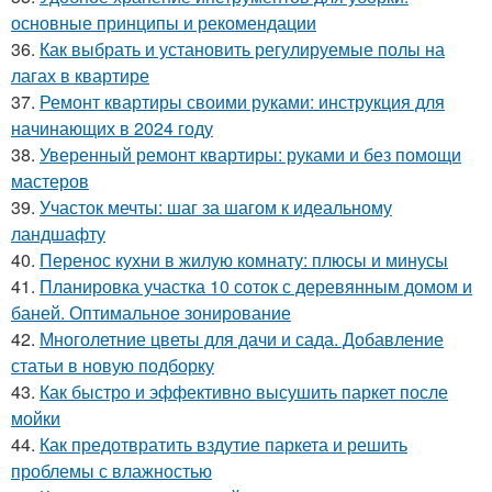
основные принципы и рекомендации
36.
Как выбрать и установить регулируемые полы на
лагах в квартире
37.
Ремонт квартиры своими руками: инструкция для
начинающих в 2024 году
38.
Уверенный ремонт квартиры: руками и без помощи
мастеров
39.
Участок мечты: шаг за шагом к идеальному
ландшафту
40.
Перенос кухни в жилую комнату: плюсы и минусы
41.
Планировка участка 10 соток с деревянным домом и
баней. Оптимальное зонирование
42.
Многолетние цветы для дачи и сада. Добавление
статьи в новую подборку
43.
Как быстро и эффективно высушить паркет после
мойки
44.
Как предотвратить вздутие паркета и решить
проблемы с влажностью