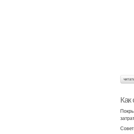
читат
Как
Покры
затра
Совет