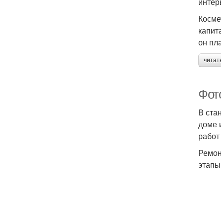
интер
Косме
капит
он пл
читат
Фот
В ста
доме 
работ
Ремон
этапы