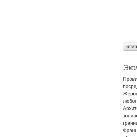
читат
Эко
Прови
посре
Жером
любоп
Архит
зонир
грани
Франц