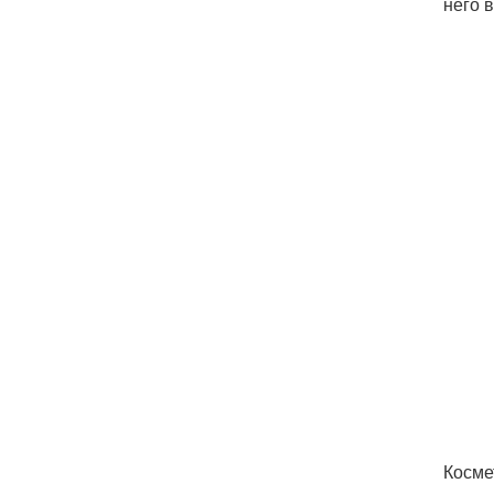
него 
Косме