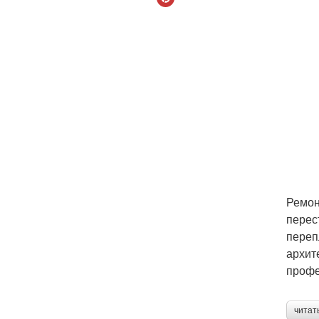
Ремон
перес
переп
архит
профе
читат