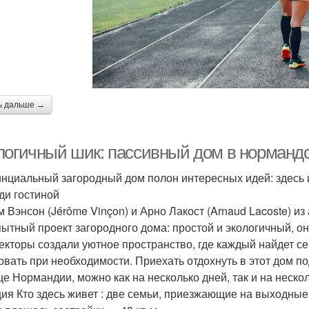
ь дальше →
логичный шик: пассивный дом в норманд
нциальный загородный дом полон интересных идей: здесь и
ди гостиной
 Вэнсон (Jérôme Vinçon) и Арно Лакост (Arnaud Lacoste) и
ытный проект загородного дома: простой и экологичный, он
екторы создали уютное пространство, где каждый найдет се
овать при необходимости. Приехать отдохнуть в этот дом п
це Нормандии, можно как на несколько дней, так и на неско
ия Кто здесь живет : две семьи, приезжающие на выходные