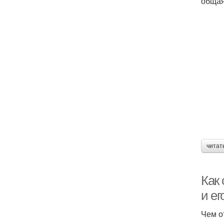
общая
читат
Как 
и ег
Чем о