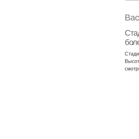
Вас
Стад
бол
Стади
Высот
смотр