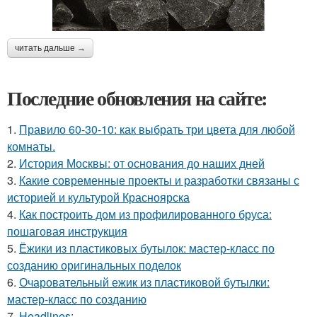
читать дальше →
Последние обновления на сайте:
1.
Правило 60-30-10: как выбрать три цвета для любой
комнаты.
2.
История Москвы: от основания до наших дней
3.
Какие современные проекты и разработки связаны с
историей и культурой Красноярска
4.
Как построить дом из профилированного бруса:
пошаговая инструкция
5.
Ёжики из пластиковых бутылок: мастер-класс по
созданию оригинальных поделок
6.
Очаровательный ежик из пластиковой бутылки:
мастер-класс по созданию
7.
Headlines: