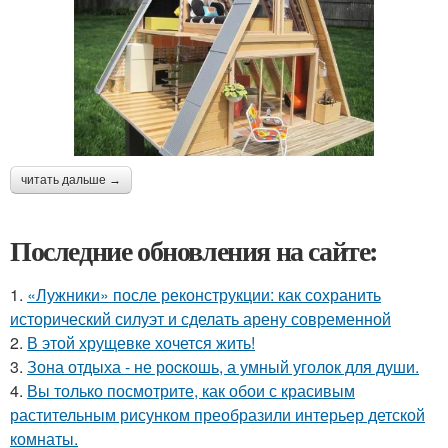
читать дальше →
Последние обновления на сайте:
1.
«Лужники» после реконструкции: как сохранить
исторический силуэт и сделать арену современной
2.
В этой хрущевке хочется жить!
3.
Зона отдыха - не роcкошь, а умный уголок для души.
4.
Вы только посмотрите, как обои с красивым
растительным рисунком преобразили интерьер детской
комнаты.