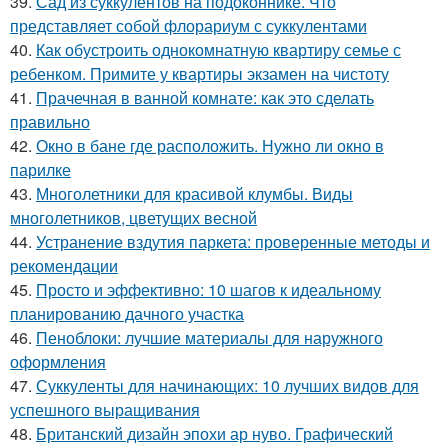
39.
Сад из суккулентов на подоконнике. Что
представляет собой флорариум с суккулентами
40.
Как обустроить однокомнатную квартиру семье с
ребенком. Примите у квартиры экзамен на чистоту
41.
Прачечная в ванной комнате: как это сделать
правильно
42.
Окно в бане где расположить. Нужно ли окно в
парилке
43.
Многолетники для красивой клумбы. Виды
многолетников, цветущих весной
44.
Устранение вздутия паркета: проверенные методы и
рекомендации
45.
Просто и эффективно: 10 шагов к идеальному
планированию дачного участка
46.
Пеноблоки: лучшие материалы для наружного
оформления
47.
Суккуленты для начинающих: 10 лучших видов для
успешного выращивания
48.
Британский дизайн эпохи ар нуво. Графический