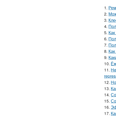
1.
Рем
2.
Мож
3.
Кле
4.
Пол
5.
Как
6.
Пол
7.
Пол
8.
Как
9.
Как
10.
Ёж
11.
He
repres
12.
Но
13.
Ка
14.
Со
15.
Со
16.
Эф
17.
Ка