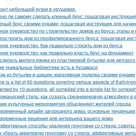
онт небольшой кузни в хрущевке.
но ли самому сделать клееный брус: пошаговая инструкци
еный брус своими руками: пошаговая инструкция для нач
ное руководство по строительству домов из бруса: этапы и
 построить дом из профилированного бруса: пошаговая инс
ное руководство: Как правильно строить дом из бруса
ное руководство: как правильно класть брус на фундамент
 сделать милого ежика из пластиковой бутылки для детского
ие уникальные библиотеки есть в Арзамасе
ик из бутылки и шишек: креативная поделка своими руками
re is a list of 60 questions covering various aspects of Kalining
ented by 10 questions, all compiled into a single list for compre
рмандский стиль: как создать средневековую атмосферу в
кие культурные мероприятия объединяют жителей города
временный дизайн загородного дома: основные тенденции 
временные решения для интерьера вашего дома
фективные способы удаления грунтовки со стекла: советы
к убрать акриловую грунтовку со стекла: эффективные мет