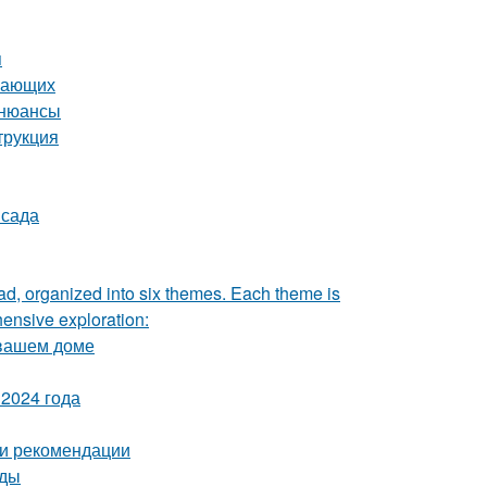
я
инающих
 нюансы
трукция
 сада
rad, organized into six themes. Each theme is
hensive exploration:
 вашем доме
2024 года
 и рекомендации
оды