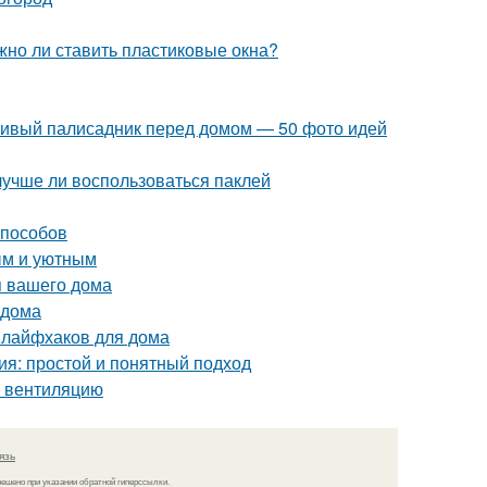
жно ли ставить пластиковые окна?
асивый палисадник перед домом — 50 фото идей
лучше ли воспользоваться паклей
способов
ым и уютным
я вашего дома
 дома
 лайфхаков для дома
ия: простой и понятный подход
ь вентиляцию
язь
решено при указании обратной гиперссылки.