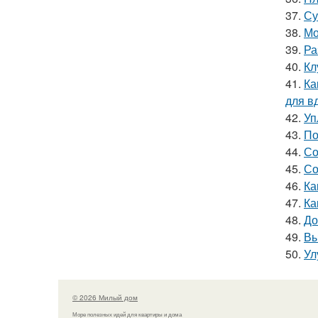
37.
Су
38.
Мо
39.
Ра
40.
Кл
41.
Ка
для в
42.
Уп
43.
По
44.
Со
45.
Со
46.
Ка
47.
Ка
48.
До
49.
Вы
50.
Ул
© 2026 Милый дом
Море полезных идей для квартиры и дома