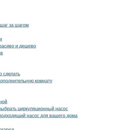
 шаг за шагом
и
расиво и дешево
ов
о сделать
дополнительную комнату
иной
выбрать циркуляционный насос
подходящий насос для вашего дома
 огород