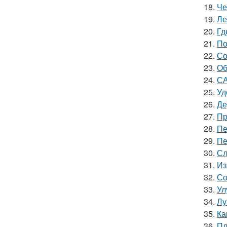
18.
Че
19.
Ле
20.
Гд
21.
По
22.
Со
23.
Об
24.
СА
25.
Уд
26.
Де
27.
Пр
28.
Пе
29.
Пе
30.
Сл
31.
Из
32.
Со
33.
Ул
34.
Лу
35.
Ка
36.
Пл