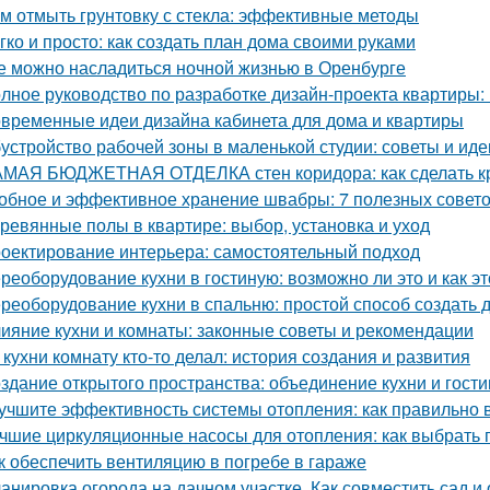
м отмыть грунтовку с стекла: эффективные методы
гко и просто: как создать план дома своими руками
е можно насладиться ночной жизнью в Оренбурге
лное руководство по разработке дизайн-проекта квартиры:
временные идеи дизайна кабинета для дома и квартиры
устройство рабочей зоны в маленькой студии: советы и иде
МАЯ БЮДЖЕТНАЯ ОТДЕЛКА стен коридора: как сделать к
обное и эффективное хранение швабры: 7 полезных совет
ревянные полы в квартире: выбор, установка и уход
оектирование интерьера: самостоятельный подход
реоборудование кухни в гостиную: возможно ли это и как эт
реоборудование кухни в спальню: простой способ создать 
ияние кухни и комнаты: законные советы и рекомендации
 кухни комнату кто-то делал: история создания и развития
здание открытого пространства: объединение кухни и гост
учшите эффективность системы отопления: как правильно 
чшие циркуляционные насосы для отопления: как выбрать 
к обеспечить вентиляцию в погребе в гараже
анировка огорода на дачном участке. Как совместить сад и