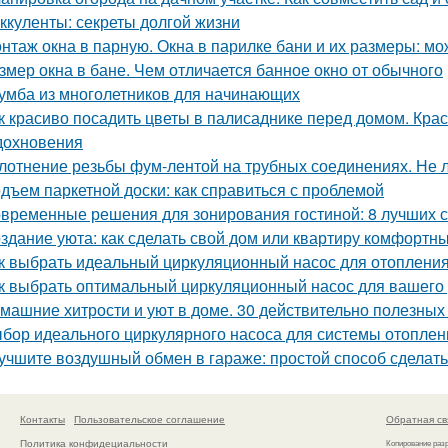
ккуленты: секреты долгой жизни
нтаж окна в парную. Окна в парилке бани и их размеры: мо
змер окна в бане. Чем отличается банное окно от обычного
умба из многолетников для начинающих
к красиво посадить цветы в палисаднике перед домом. Кр
дохновения
лотнение резьбы фум-лентой на трубных соединениях. Не 
дъем паркетной доски: как справиться с проблемой
временные решения для зонирования гостиной: 8 лучших 
здание уюта: как сделать свой дом или квартиру комфортн
к выбрать идеальный циркуляционный насос для отоплени
к выбрать оптимальный циркуляционный насос для вашего
машние хитрости и уют в доме. 30 действительно полезных
бор идеального циркулярного насоса для системы отоплен
учшите воздушный обмен в гараже: простой способ сделат
Контакты
Пользовательское соглашение
Обратная св
Политика конфидециальности
Копирование раз