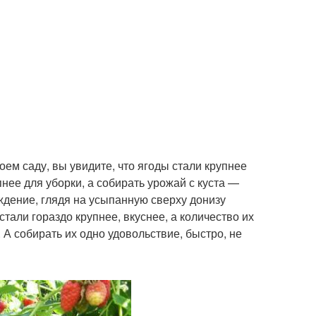
м саду, вы увидите, что яго­ды стали крупнее
нее для уборки, а собирать урожай с куста —
ж­дение, глядя на усыпанную сверху донизу
ли го­раздо крупнее, вкуснее, а ко­личество их
 собирать их одно удовольствие, быстро, не