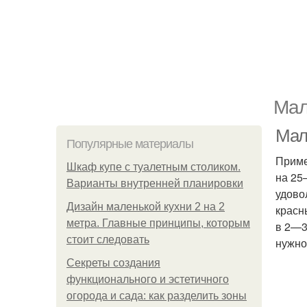
Мал
Мали
Популярные материалы
Приме
Шкаф купе с туалетным столиком.
на 25
Варианты внутренней планировки
удово
Дизайн маленькой кухни 2 на 2
красн
метра. Главные принципы, которым
в 2—3
стоит следовать
нужно
Секреты создания
функционального и эстетичного
огорода и сада: как разделить зоны