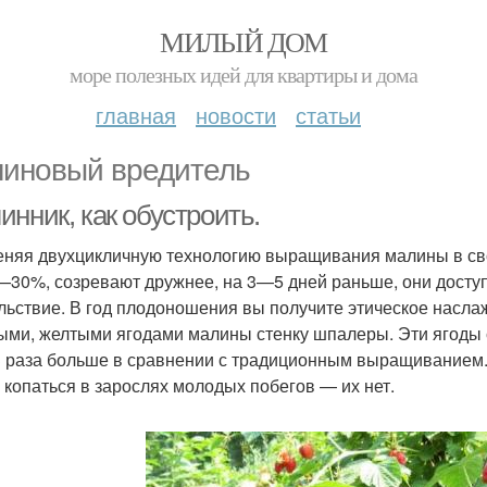
МИЛЫЙ ДОМ
море полезных идей для квартиры и дома
главная
новости
статьи
иновый вредитель
нник, как обустроить.
няя двухцикличную техно­логию выращи­вания малины в свое
—30%, созревают дружнее, на 3—5 дней рань­ше, они доступ
ль­ствие. В год плодоношения вы получите этическое насла
ыми, жел­тыми ягодами малины стенку шпалеры. Эти ягоды ста
 раза больше в сравнении с традиционным выращиванием. А
 копаться в зарослях мо­лодых побегов — их нет.