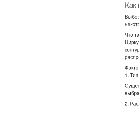
Как
Выбор
некот
Что т
Цирку
конту
распр
Факто
1. Ти
Сущес
выбра
2. Ра