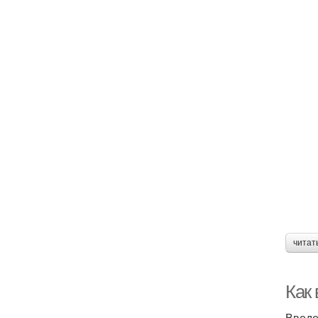
читат
Как
Введ