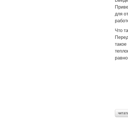
Приве
для о
работ
Что т
Перед
такое
тепло
равно
читат