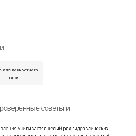
и
с для конкретного
типа
проверенные советы и
опления учитывается целый ряд гидравлических
о и экономичность системы отопления в целом. В