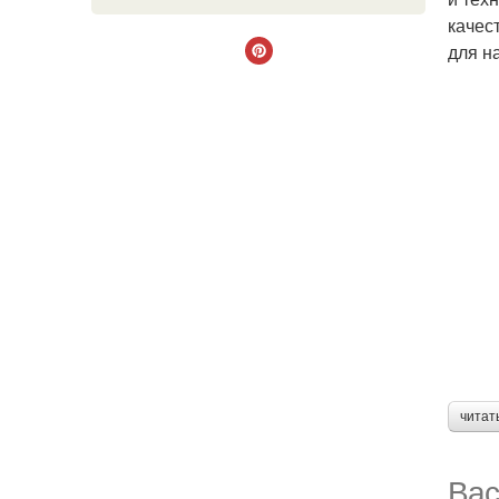
качес
для н
читат
Вас