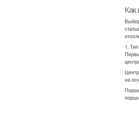
Как
Выбор
стать
отопл
1. Ти
Первы
центр
Центр
на ос
Поршн
поршн