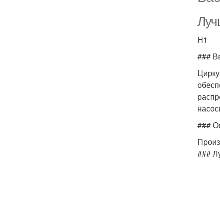
Луч
H1
### В
Цирку
обесп
распр
насос
### О
Произ
### Л