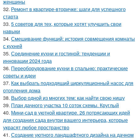
женщины
32.
Ремонт в квартире-вторичке: шаги для успешного
старта
33.
5 советов для тех, которые хотят улучшить свои
навыки
34.
Смешивание функций: история совмещения комнаты
с кухней
35.
Соединение кухни и гостиной: тенденции и
инновации 2024 года
36.
Переоборудование кухни в спальню: практические
советы и идеи
37.
Как выбрать подходящий циркуляционный насос для
отопления дома
38.
Выбор одной из многих тем: как найти свою нишу
39.
План дачного участка 10 соток схемы. Круглый
40.
Мини-сад в уютной квартире. 26 потрясающих идей
для создания сада внутри вашего интерьера, которые
украсят любое пространство
41.
Создание уютного ландшафтного дизайна на дачном