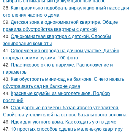
выбрать оптимальный циркуляционный насос
38.
Как правильно подобрать циркуляционный насос для
отопления частного дома
39.
Детская зона в однокомнатной квартире. Общие
правила обустройства квартиры с детской
40.
Однокомнатная квартира с детской. Способы
зонирования комнаты
41.
Оформления огорода на дачном участке. Дизайн
огорода своими руками: 100 фото
42.
Пластиковое окно в парилке. Расположение и
параметры
43.
Как обустроить мини-сад на балконе. С чего начать
обустраивать сад на балконе дома
44.
Красивые клумбы из многолетников. Подбор
растений
45.
Стандартные размеры базальтового утеплителя.
Свойства утеплителей на основе базальтового волокна
46.
Идеи для уютного дома. Как создать уют в доме
47.
10 простых способов сделать маленькую квартиру