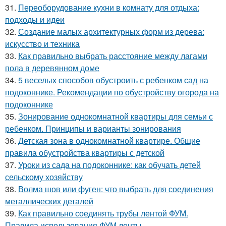
31.
Переоборудование кухни в комнату для отдыха:
подходы и идеи
32.
Создание малых архитектурных форм из дерева:
искусство и техника
33.
Как правильно выбрать расстояние между лагами
пола в деревянном доме
34.
5 веселых способов обустроить с ребенком сад на
подоконнике. Рекомендации по обустройству огорода на
подоконнике
35.
Зонирование однокомнатной квартиры для семьи с
ребенком. Принципы и варианты зонирования
36.
Детская зона в однокомнатной квартире. Общие
правила обустройства квартиры с детской
37.
Уроки из сада на подоконнике: как обучать детей
сельскому хозяйству
38.
Волма шов или фуген: что выбрать для соединения
металлических деталей
39.
Как правильно соединять трубы лентой ФУМ.
Правила использования ФУМ ленты