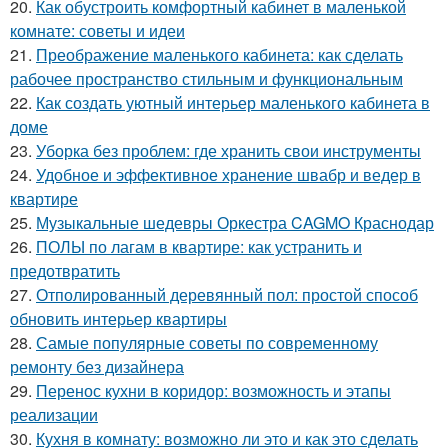
20.
Как обустроить комфортный кабинет в маленькой
комнате: советы и идеи
21.
Преображение маленького кабинета: как сделать
рабочее пространство стильным и функциональным
22.
Как создать уютный интерьер маленького кабинета в
доме
23.
Уборка без проблем: где хранить свои инструменты
24.
Удобное и эффективное хранение швабр и ведер в
квартире
25.
Музыкальные шедевры Оркестра CAGMO Краснодар
26.
ПОЛЫ по лагам в квартире: как устранить и
предотвратить
27.
Отполированный деревянный пол: простой способ
обновить интерьер квартиры
28.
Самые популярные советы по современному
ремонту без дизайнера
29.
Перенос кухни в коридор: возможность и этапы
реализации
30.
Кухня в комнату: возможно ли это и как это сделать