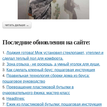
читать дальше →
Последние обновления на сайте:
1.
Лоджия готова! Муж установил стеклопакет, утеплил и
сделал теплый пол для комфорта.
2.
Зона отдыха - не роcкошь, а умный уголок для души.
3.
Как сделать клееный брус: пошаговая инструкция
4.
Правильная технология сборки дома из бруса:
пошаговое руководство
5.
Превращение пластиковой бутылки в
очаровательного ёжика: мастер-класс
6.
Headlines:
7.
Ежик из пластиковой бутылки: пошаговая инструкция